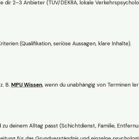
e dir 2–3 Anbieter (TÜV/DEKRA, lokale Verkehrspsycholo
rien (Qualifikation, seriöse Aussagen, klare Inhalte).
z. B.
MPU Wissen
, wenn du unabhängig von Terminen lern
d zu deinem Alltag passt (Schichtdienst, Familie, Entfernu
itung für das Grundverständnis und einzelne psychologi