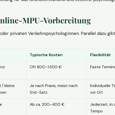
. Online-MPU-Vorbereitung
r privaten Verkehrspsycholog:innen. Parallel dazu gibt es
Typische Kosten
Flexibilität
enz
Oft 800–1.500 €
Feste Termin
l / kleine
Je nach Praxis, meist nach
Individuelle T
pen
Std.-Satz
vor Ort
ne
Ab ca. 200–400 €
Jederzeit, in
Tempo