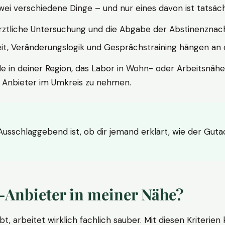
wei verschiedene Dinge – und nur eines davon ist tatsäc
ärztliche Untersuchung und die Abgabe der Abstinenznach
t, Veränderungslogik und Gesprächstraining hängen an di
le in deiner Region, das Labor in Wohn- oder Arbeitsnähe
n Anbieter im Umkreis zu nehmen.
 Ausschlaggebend ist, ob dir jemand erklärt, wie der Gut
-Anbieter in meiner Nähe?
bt, arbeitet wirklich fachlich sauber. Mit diesen Kriterie