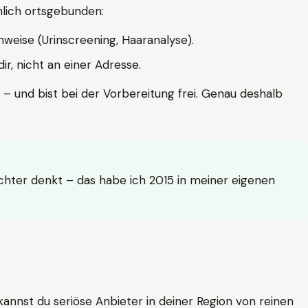
hlich ortsgebunden:
weise (Urinscreening, Haaranalyse).
r, nicht an einer Adresse.
 – und bist bei der Vorbereitung frei. Genau deshalb
achter denkt – das habe ich 2015 in meiner eigenen
n kannst du seriöse Anbieter in deiner Region von reinen