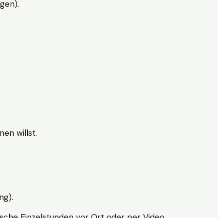
gen).
en willst.
ng).
sche Einzelstunden vor Ort oder per Video.