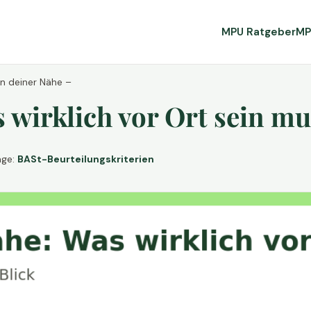
MPU Ratgeber
MP
in deiner Nähe –
wirklich vor Ort sein mu
age:
BASt-Beurteilungskriterien