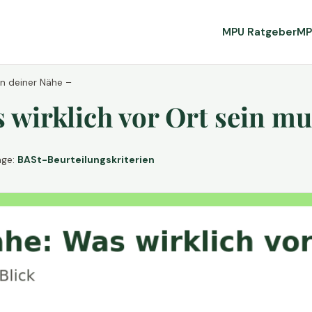
MPU Ratgeber
MP
in deiner Nähe –
wirklich vor Ort sein mu
age:
BASt-Beurteilungskriterien