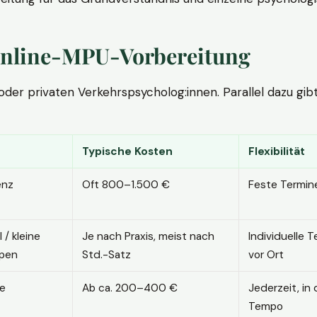
. Online-MPU-Vorbereitung
r privaten Verkehrspsycholog:innen. Parallel dazu gibt es
Typische Kosten
Flexibilität
enz
Oft 800–1.500 €
Feste Termin
l / kleine
Je nach Praxis, meist nach
Individuelle T
pen
Std.-Satz
vor Ort
ne
Ab ca. 200–400 €
Jederzeit, in
Tempo