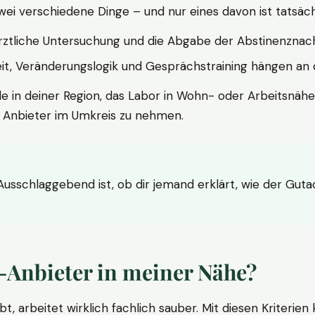
wei verschiedene Dinge – und nur eines davon ist tatsäc
ärztliche Untersuchung und die Abgabe der Abstinenznach
t, Veränderungslogik und Gesprächstraining hängen an di
le in deiner Region, das Labor in Wohn- oder Arbeitsnähe
n Anbieter im Umkreis zu nehmen.
 Ausschlaggebend ist, ob dir jemand erklärt, wie der Gut
-Anbieter in meiner Nähe?
bt, arbeitet wirklich fachlich sauber. Mit diesen Kriterie