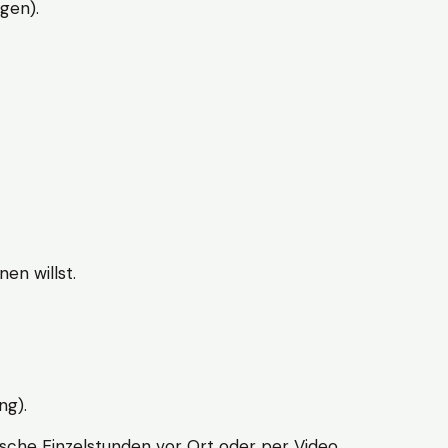
gen).
en willst.
ng).
sche Einzelstunden vor Ort oder per Video.