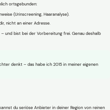
hlich ortsgebunden:
weise (Urinscreening, Haaranalyse).
r, nicht an einer Adresse.
 – und bist bei der Vorbereitung frei. Genau deshalb
achter denkt – das habe ich 2015 in meiner eigenen
n kannst du seriöse Anbieter in deiner Region von reinen