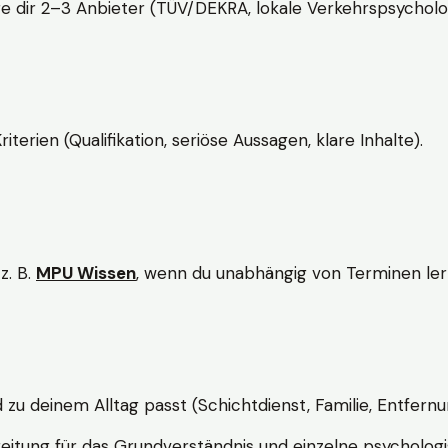
e dir 2–3 Anbieter (TÜV/DEKRA, lokale Verkehrspsycholo
rien (Qualifikation, seriöse Aussagen, klare Inhalte).
z. B.
MPU Wissen
, wenn du unabhängig von Terminen lern
d zu deinem Alltag passt (Schichtdienst, Familie, Entfernu
itung für das Grundverständnis und einzelne psychologi