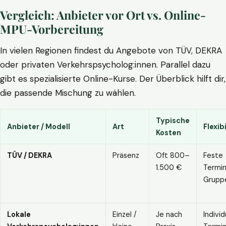
Vergleich: Anbieter vor Ort vs. Online-
MPU-Vorbereitung
In vielen Regionen findest du Angebote von TÜV, DEKRA
oder privaten Verkehrspsycholog:innen. Parallel dazu
gibt es spezialisierte Online-Kurse. Der Überblick hilft dir,
die passende Mischung zu wählen.
Typische
Anbieter / Modell
Art
Flexibi
Kosten
TÜV / DEKRA
Präsenz
Oft 800–
Feste
1.500 €
Termin
Grupp
Lokale
Einzel /
Je nach
Individ