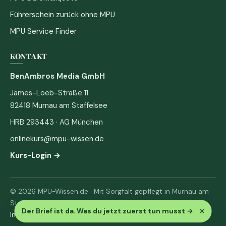
Führerschein zurück ohne MPU
MPU Service Finder
KONTAKT
BenAmbros Media GmbH
James-Loeb-Straße 11
82418 Murnau am Staffelsee
HRB 293443 · AG München
onlinekurs@mpu-wissen.de
Kurs-Login →
© 2026 MPU-Wissen.de · Mit Sorgfalt gepflegt in Murnau am
Staffelsee
×
Der Brief ist da. Was du jetzt zuerst tun musst
→
Impressum
·
Datenschutz & AGB