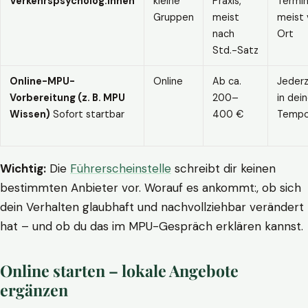
Verkehrspsycholog:innen
kleine
Praxis,
Termin
Gruppen
meist
meist 
nach
Ort
Std.-Satz
Online-MPU-
Online
Ab ca.
Jederz
Vorbereitung (z. B. MPU
200–
in dei
Wissen)
Sofort startbar
400 €
Temp
Wichtig:
Die
Führerscheinstelle
schreibt dir keinen
bestimmten Anbieter vor. Worauf es ankommt:, ob sich
dein Verhalten glaubhaft und nachvollziehbar verändert
hat – und ob du das im MPU-Gespräch erklären kannst.
Online starten – lokale Angebote
ergänzen