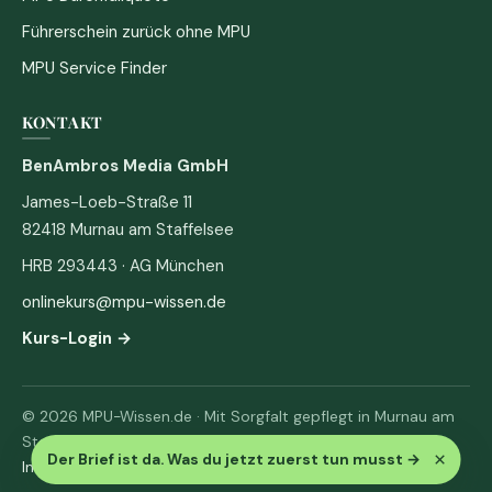
Führerschein zurück ohne MPU
MPU Service Finder
KONTAKT
BenAmbros Media GmbH
James-Loeb-Straße 11
82418 Murnau am Staffelsee
HRB 293443 · AG München
onlinekurs@mpu-wissen.de
Kurs-Login →
© 2026 MPU-Wissen.de · Mit Sorgfalt gepflegt in Murnau am
Staffelsee
×
Der Brief ist da. Was du jetzt zuerst tun musst
→
Impressum
·
Datenschutz & AGB