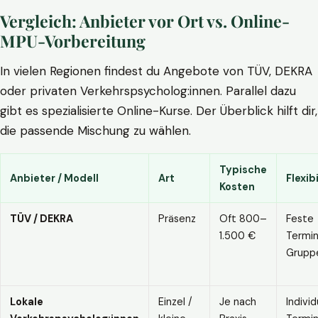
Vergleich: Anbieter vor Ort vs. Online-
MPU-Vorbereitung
In vielen Regionen findest du Angebote von TÜV, DEKRA
oder privaten Verkehrspsycholog:innen. Parallel dazu
gibt es spezialisierte Online-Kurse. Der Überblick hilft dir,
die passende Mischung zu wählen.
Typische
Anbieter / Modell
Art
Flexibi
Kosten
TÜV / DEKRA
Präsenz
Oft 800–
Feste
1.500 €
Termin
Grupp
Lokale
Einzel /
Je nach
Individ