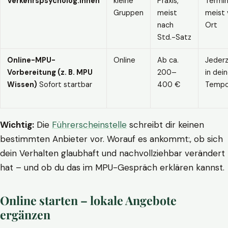
Verkehrspsycholog:innen
kleine
Praxis,
Termin
Gruppen
meist
meist 
nach
Ort
Std.-Satz
Online-MPU-
Online
Ab ca.
Jederz
Vorbereitung (z. B. MPU
200–
in dei
Wissen)
Sofort startbar
400 €
Temp
Wichtig:
Die
Führerscheinstelle
schreibt dir keinen
bestimmten Anbieter vor. Worauf es ankommt:, ob sich
dein Verhalten glaubhaft und nachvollziehbar verändert
hat – und ob du das im MPU-Gespräch erklären kannst.
Online starten – lokale Angebote
ergänzen