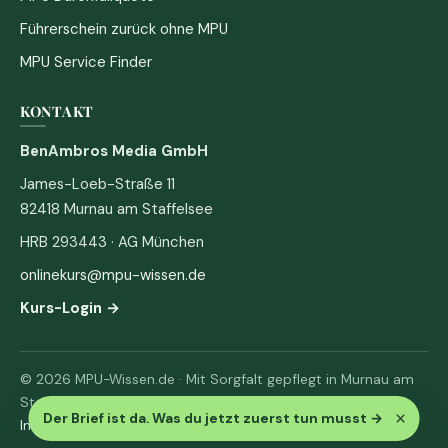
Führerschein zurück ohne MPU
MPU Service Finder
KONTAKT
BenAmbros Media GmbH
James-Loeb-Straße 11
82418 Murnau am Staffelsee
HRB 293443 · AG München
onlinekurs@mpu-wissen.de
Kurs-Login →
© 2026 MPU-Wissen.de · Mit Sorgfalt gepflegt in Murnau am
Staffelsee
×
Der Brief ist da. Was du jetzt zuerst tun musst
→
Impressum
·
Datenschutz & AGB