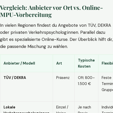
Vergleich: Anbieter vor Ort vs. Online-
MPU-Vorbereitung
In vielen Regionen findest du Angebote von TÜV, DEKRA
oder privaten Verkehrspsycholog:innen. Parallel dazu
gibt es spezialisierte Online-Kurse. Der Überblick hilft dir,
die passende Mischung zu wählen.
Typische
Anbieter / Modell
Art
Flexibi
Kosten
TÜV / DEKRA
Präsenz
Oft 800–
Feste
1.500 €
Termin
Grupp
Lokale
Einzel /
Je nach
Individ