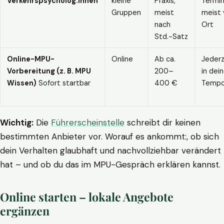
Verkehrspsycholog:innen
kleine
Praxis,
Termin
Gruppen
meist
meist 
nach
Ort
Std.-Satz
Online-MPU-
Online
Ab ca.
Jederz
Vorbereitung (z. B. MPU
200–
in dei
Wissen)
Sofort startbar
400 €
Temp
Wichtig:
Die
Führerscheinstelle
schreibt dir keinen
bestimmten Anbieter vor. Worauf es ankommt:, ob sich
dein Verhalten glaubhaft und nachvollziehbar verändert
hat – und ob du das im MPU-Gespräch erklären kannst.
Online starten – lokale Angebote
ergänzen