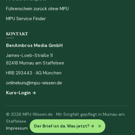
Führerschein zurück ohne MPU
MPU Service Finder
KONTAKT
BenAmbros Media GmbH
James-Loeb-Straße 11
82418 Murnau am Staffelsee
HRB 293443 · AG München
onlinekurs@mpu-wissen.de
Kurs-Login →
© 2026 MPU-Wissen.de · Mit Sorgfalt gepflegt in Murnau am
Staffelsee
×
Der Brief ist da. Was jetzt?
→
Impressum
·
Datenschutz & AGB