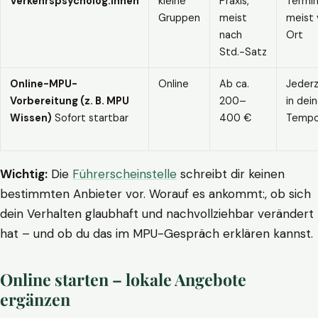
Verkehrspsycholog:innen
kleine
Praxis,
Termin
Gruppen
meist
meist 
nach
Ort
Std.-Satz
Online-MPU-
Online
Ab ca.
Jederz
Vorbereitung (z. B. MPU
200–
in dei
Wissen)
Sofort startbar
400 €
Temp
Wichtig:
Die
Führerscheinstelle
schreibt dir keinen
bestimmten Anbieter vor. Worauf es ankommt:, ob sich
dein Verhalten glaubhaft und nachvollziehbar verändert
hat – und ob du das im MPU-Gespräch erklären kannst.
Online starten – lokale Angebote
ergänzen