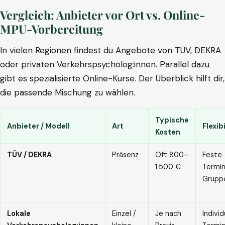
Vergleich: Anbieter vor Ort vs. Online-
MPU-Vorbereitung
In vielen Regionen findest du Angebote von TÜV, DEKRA
oder privaten Verkehrspsycholog:innen. Parallel dazu
gibt es spezialisierte Online-Kurse. Der Überblick hilft dir,
die passende Mischung zu wählen.
Typische
Anbieter / Modell
Art
Flexibi
Kosten
TÜV / DEKRA
Präsenz
Oft 800–
Feste
1.500 €
Termin
Grupp
Lokale
Einzel /
Je nach
Individ