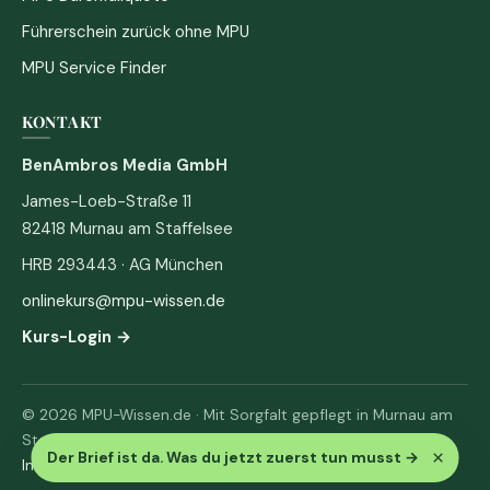
Führerschein zurück ohne MPU
MPU Service Finder
KONTAKT
BenAmbros Media GmbH
James-Loeb-Straße 11
82418 Murnau am Staffelsee
HRB 293443 · AG München
onlinekurs@mpu-wissen.de
Kurs-Login →
© 2026 MPU-Wissen.de · Mit Sorgfalt gepflegt in Murnau am
Staffelsee
×
Der Brief ist da. Was du jetzt zuerst tun musst
→
Impressum
·
Datenschutz & AGB