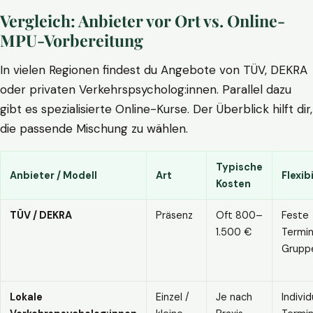
Vergleich: Anbieter vor Ort vs. Online-
MPU-Vorbereitung
In vielen Regionen findest du Angebote von TÜV, DEKRA
oder privaten Verkehrspsycholog:innen. Parallel dazu
gibt es spezialisierte Online-Kurse. Der Überblick hilft dir,
die passende Mischung zu wählen.
Typische
Anbieter / Modell
Art
Flexibi
Kosten
TÜV / DEKRA
Präsenz
Oft 800–
Feste
1.500 €
Termin
Grupp
Lokale
Einzel /
Je nach
Individ