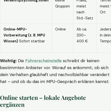
Verkehrspsycholog:innen
kleine
Praxis,
Termin
Gruppen
meist
meist 
nach
Ort
Std.-Satz
Online-MPU-
Online
Ab ca.
Jederz
Vorbereitung (z. B. MPU
200–
in dei
Wissen)
Sofort startbar
400 €
Temp
Wichtig:
Die
Führerscheinstelle
schreibt dir keinen
bestimmten Anbieter vor. Worauf es ankommt:, ob sich
dein Verhalten glaubhaft und nachvollziehbar verändert
hat – und ob du das im MPU-Gespräch erklären kannst.
Online starten – lokale Angebote
ergänzen