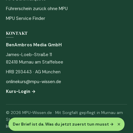
Führerschein zurück ohne MPU
MPU Service Finder
KONTAKT
BenAmbros Media GmbH
James-Loeb-Straße 11
82418 Murnau am Staffelsee
HRB 293443 · AG München
onlinekurs@mpu-wissen.de
Kurs-Login →
© 2026 MPU-Wissen.de · Mit Sorgfalt gepflegt in Murnau am
Staffelsee
×
Der Brief ist da. Was du jetzt zuerst tun musst
→
Impressum
·
Datenschutz & AGB