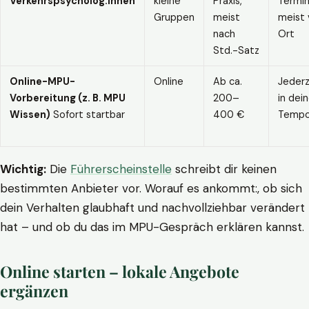
Verkehrspsycholog:innen
kleine
Praxis,
Termin
Gruppen
meist
meist 
nach
Ort
Std.-Satz
Online-MPU-
Online
Ab ca.
Jederz
Vorbereitung (z. B. MPU
200–
in dei
Wissen)
Sofort startbar
400 €
Temp
Wichtig:
Die
Führerscheinstelle
schreibt dir keinen
bestimmten Anbieter vor. Worauf es ankommt:, ob sich
dein Verhalten glaubhaft und nachvollziehbar verändert
hat – und ob du das im MPU-Gespräch erklären kannst.
Online starten – lokale Angebote
ergänzen