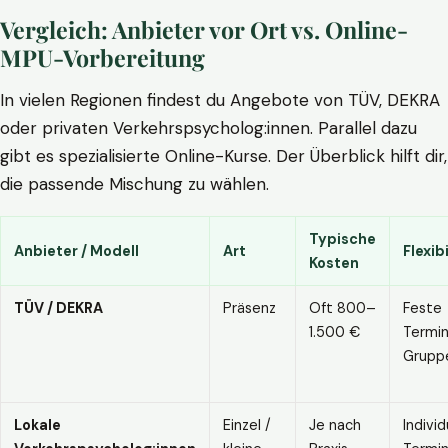
Vergleich: Anbieter vor Ort vs. Online-
MPU-Vorbereitung
In vielen Regionen findest du Angebote von TÜV, DEKRA
oder privaten Verkehrspsycholog:innen. Parallel dazu
gibt es spezialisierte Online-Kurse. Der Überblick hilft dir,
die passende Mischung zu wählen.
Typische
Anbieter / Modell
Art
Flexibi
Kosten
TÜV / DEKRA
Präsenz
Oft 800–
Feste
1.500 €
Termin
Grupp
Lokale
Einzel /
Je nach
Individ