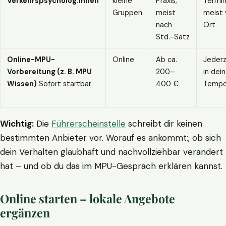
Verkehrspsycholog:innen
kleine
Praxis,
Termin
Gruppen
meist
meist 
nach
Ort
Std.-Satz
Online-MPU-
Online
Ab ca.
Jederz
Vorbereitung (z. B. MPU
200–
in dei
Wissen)
Sofort startbar
400 €
Temp
Wichtig:
Die
Führerscheinstelle
schreibt dir keinen
bestimmten Anbieter vor. Worauf es ankommt:, ob sich
dein Verhalten glaubhaft und nachvollziehbar verändert
hat – und ob du das im MPU-Gespräch erklären kannst.
Online starten – lokale Angebote
ergänzen