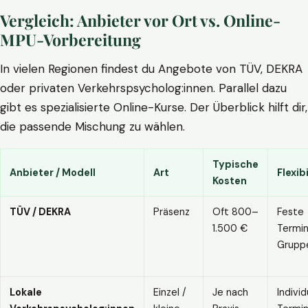
Vergleich: Anbieter vor Ort vs. Online-
MPU-Vorbereitung
In vielen Regionen findest du Angebote von TÜV, DEKRA
oder privaten Verkehrspsycholog:innen. Parallel dazu
gibt es spezialisierte Online-Kurse. Der Überblick hilft dir,
die passende Mischung zu wählen.
Typische
Anbieter / Modell
Art
Flexibi
Kosten
TÜV / DEKRA
Präsenz
Oft 800–
Feste
1.500 €
Termin
Grupp
Lokale
Einzel /
Je nach
Individ