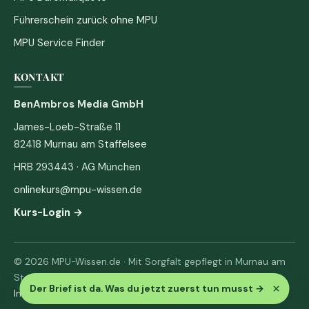
Führerschein zurück ohne MPU
MPU Service Finder
KONTAKT
BenAmbros Media GmbH
James-Loeb-Straße 11
82418 Murnau am Staffelsee
HRB 293443 · AG München
onlinekurs@mpu-wissen.de
Kurs-Login →
© 2026 MPU-Wissen.de · Mit Sorgfalt gepflegt in Murnau am
Staffelsee
×
Der Brief ist da. Was du jetzt zuerst tun musst
→
Impressum
·
Datenschutz & AGB