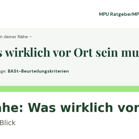
MPU Ratgeber
MP
in deiner Nähe –
wirklich vor Ort sein mu
age:
BASt-Beurteilungskriterien