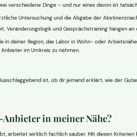
wei verschiedene Dinge – und nur eines davon ist tatsäc
ärztliche Untersuchung und die Abgabe der Abstinenznach
t, Veränderungslogik und Gesprächstraining hängen an di
le in deiner Region, das Labor in Wohn- oder Arbeitsnähe
n Anbieter im Umkreis zu nehmen.
 Ausschlaggebend ist, ob dir jemand erklärt, wie der Gut
-Anbieter in meiner Nähe?
bt, arbeitet wirklich fachlich sauber. Mit diesen Kriterie