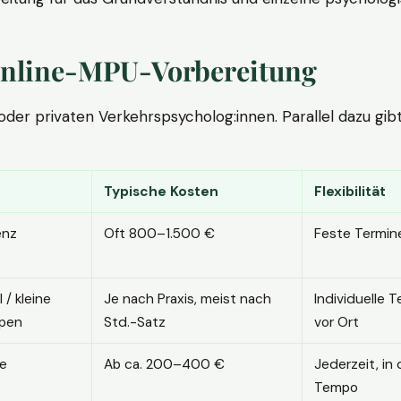
. Online-MPU-Vorbereitung
r privaten Verkehrspsycholog:innen. Parallel dazu gibt es
Typische Kosten
Flexibilität
enz
Oft 800–1.500 €
Feste Termin
l / kleine
Je nach Praxis, meist nach
Individuelle T
pen
Std.-Satz
vor Ort
ne
Ab ca. 200–400 €
Jederzeit, in
Tempo