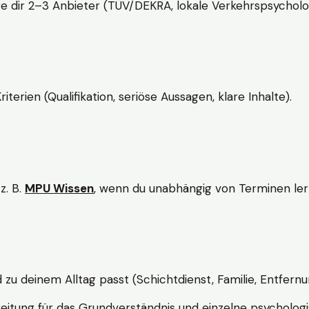
e dir 2–3 Anbieter (TÜV/DEKRA, lokale Verkehrspsycholo
rien (Qualifikation, seriöse Aussagen, klare Inhalte).
z. B.
MPU Wissen
, wenn du unabhängig von Terminen lern
d zu deinem Alltag passt (Schichtdienst, Familie, Entfernu
itung für das Grundverständnis und einzelne psychologi