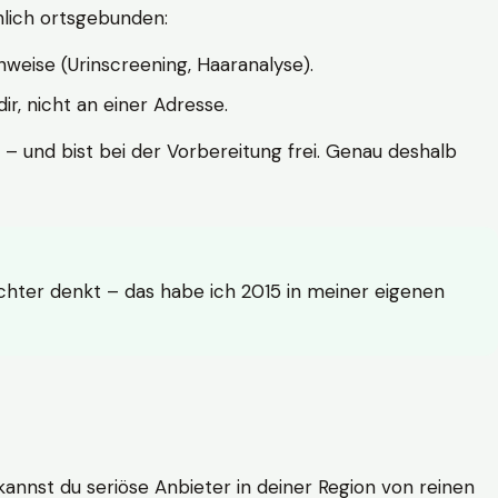
hlich ortsgebunden:
weise (Urinscreening, Haaranalyse).
r, nicht an einer Adresse.
 – und bist bei der Vorbereitung frei. Genau deshalb
achter denkt – das habe ich 2015 in meiner eigenen
n kannst du seriöse Anbieter in deiner Region von reinen