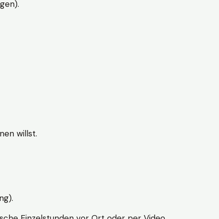
gen).
en willst.
ng).
sche Einzelstunden vor Ort oder per Video.