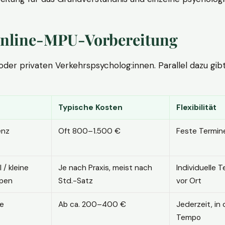
. Online-MPU-Vorbereitung
r privaten Verkehrspsycholog:innen. Parallel dazu gibt es
Typische Kosten
Flexibilität
enz
Oft 800–1.500 €
Feste Termin
l / kleine
Je nach Praxis, meist nach
Individuelle T
pen
Std.-Satz
vor Ort
ne
Ab ca. 200–400 €
Jederzeit, in
Tempo