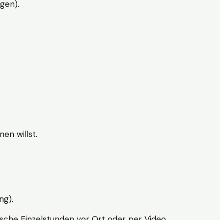
gen).
en willst.
ng).
sche Einzelstunden vor Ort oder per Video.