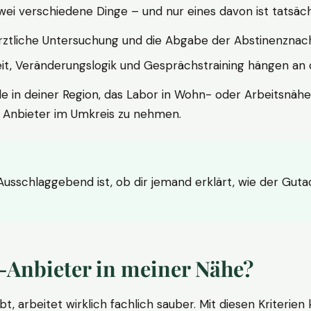
wei verschiedene Dinge – und nur eines davon ist tatsäc
ärztliche Untersuchung und die Abgabe der Abstinenznach
t, Veränderungslogik und Gesprächstraining hängen an di
le in deiner Region, das Labor in Wohn- oder Arbeitsnähe
n Anbieter im Umkreis zu nehmen.
 Ausschlaggebend ist, ob dir jemand erklärt, wie der Gut
-Anbieter in meiner Nähe?
bt, arbeitet wirklich fachlich sauber. Mit diesen Kriterie