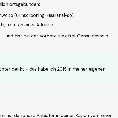
hlich ortsgebunden:
weise (Urinscreening, Haaranalyse).
r, nicht an einer Adresse.
 – und bist bei der Vorbereitung frei. Genau deshalb
achter denkt – das habe ich 2015 in meiner eigenen
n kannst du seriöse Anbieter in deiner Region von reinen