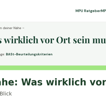
MPU Ratgeber
MP
in deiner Nähe –
wirklich vor Ort sein mu
age:
BASt-Beurteilungskriterien