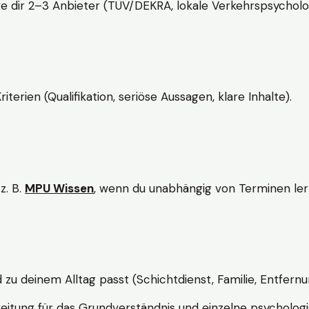
e dir 2–3 Anbieter (TÜV/DEKRA, lokale Verkehrspsycholo
rien (Qualifikation, seriöse Aussagen, klare Inhalte).
z. B.
MPU Wissen
, wenn du unabhängig von Terminen lern
d zu deinem Alltag passt (Schichtdienst, Familie, Entfernu
itung für das Grundverständnis und einzelne psychologi