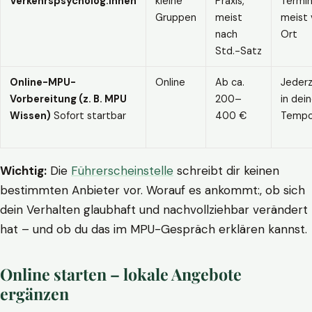
Verkehrspsycholog:innen
kleine
Praxis,
Termin
Gruppen
meist
meist 
nach
Ort
Std.-Satz
Online-MPU-
Online
Ab ca.
Jederz
Vorbereitung (z. B. MPU
200–
in dei
Wissen)
Sofort startbar
400 €
Temp
Wichtig:
Die
Führerscheinstelle
schreibt dir keinen
bestimmten Anbieter vor. Worauf es ankommt:, ob sich
dein Verhalten glaubhaft und nachvollziehbar verändert
hat – und ob du das im MPU-Gespräch erklären kannst.
Online starten – lokale Angebote
ergänzen