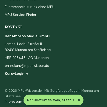
Führerschein zurück ohne MPU
MPU Service Finder
KONTAKT
BenAmbros Media GmbH
James-Loeb-Straße 11
82418 Murnau am Staffelsee
HRB 293443 · AG München
onlinekurs@mpu-wissen.de
Kurs-Login →
© 2026 MPU-Wissen.de · Mit Sorgfalt gepflegt in Murnau am
Staffelsee
×
Der Brief ist da. Was jetzt?
→
Impressum
·
Datenschutz & AGB