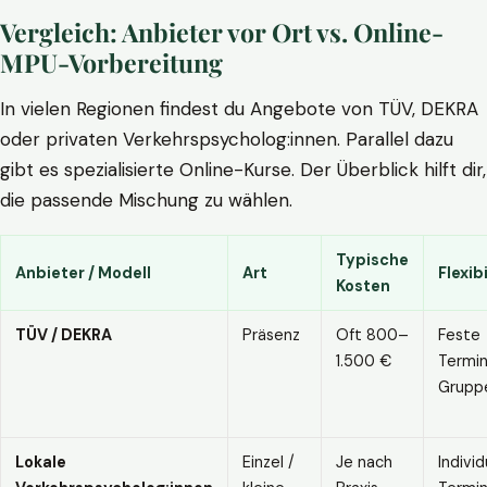
Vergleich: Anbieter vor Ort vs. Online-
MPU-Vorbereitung
In vielen Regionen findest du Angebote von TÜV, DEKRA
oder privaten Verkehrspsycholog:innen. Parallel dazu
gibt es spezialisierte Online-Kurse. Der Überblick hilft dir,
die passende Mischung zu wählen.
Typische
Anbieter / Modell
Art
Flexibi
Kosten
TÜV / DEKRA
Präsenz
Oft 800–
Feste
1.500 €
Termin
Grupp
Lokale
Einzel /
Je nach
Individ