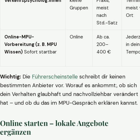
Verkehrspsycholog:innen
kleine
Praxis,
Termin
Gruppen
meist
meist 
nach
Ort
Std.-Satz
Online-MPU-
Online
Ab ca.
Jederz
Vorbereitung (z. B. MPU
200–
in dei
Wissen)
Sofort startbar
400 €
Temp
Wichtig:
Die
Führerscheinstelle
schreibt dir keinen
bestimmten Anbieter vor. Worauf es ankommt:, ob sich
dein Verhalten glaubhaft und nachvollziehbar verändert
hat – und ob du das im MPU-Gespräch erklären kannst.
Online starten – lokale Angebote
ergänzen