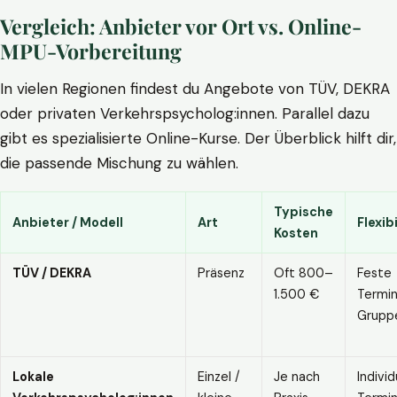
Vergleich: Anbieter vor Ort vs. Online-
MPU-Vorbereitung
In vielen Regionen findest du Angebote von TÜV, DEKRA
oder privaten Verkehrspsycholog:innen. Parallel dazu
gibt es spezialisierte Online-Kurse. Der Überblick hilft dir,
die passende Mischung zu wählen.
Typische
Anbieter / Modell
Art
Flexibi
Kosten
TÜV / DEKRA
Präsenz
Oft 800–
Feste
1.500 €
Termin
Grupp
Lokale
Einzel /
Je nach
Individ