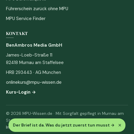
Führerschein zurück ohne MPU
MPU Service Finder
KONTAKT
BenAmbros Media GmbH
James-Loeb-Straße 11
82418 Murnau am Staffelsee
HRB 293443 · AG München
onlinekurs@mpu-wissen.de
Kurs-Login →
© 2026 MPU-Wissen.de · Mit Sorgfalt gepflegt in Murnau am
Staffelsee
×
Der Brief ist da. Was du jetzt zuerst tun musst
→
Impressum
·
Datenschutz & AGB