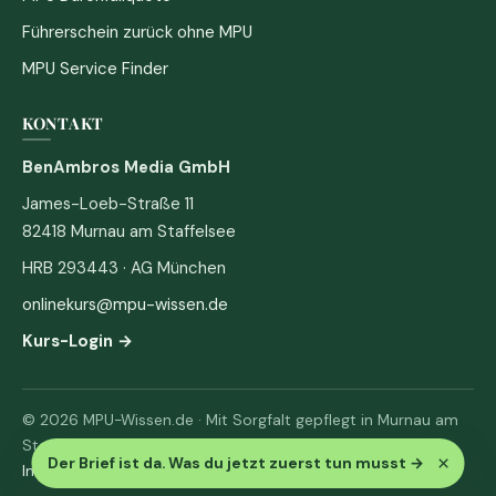
Führerschein zurück ohne MPU
MPU Service Finder
KONTAKT
BenAmbros Media GmbH
James-Loeb-Straße 11
82418 Murnau am Staffelsee
HRB 293443 · AG München
onlinekurs@mpu-wissen.de
Kurs-Login →
© 2026 MPU-Wissen.de · Mit Sorgfalt gepflegt in Murnau am
Staffelsee
×
Der Brief ist da. Was du jetzt zuerst tun musst
→
Impressum
·
Datenschutz & AGB