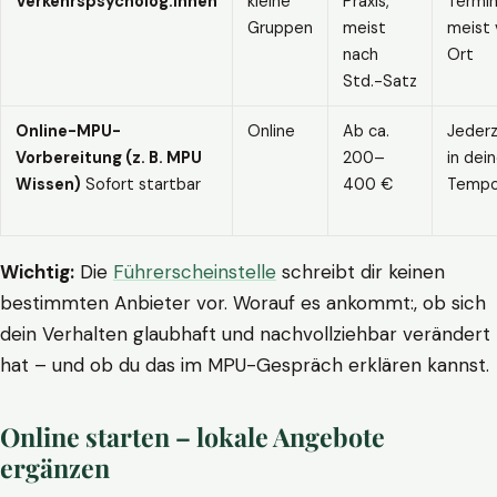
Verkehrspsycholog:innen
kleine
Praxis,
Termin
Gruppen
meist
meist 
nach
Ort
Std.-Satz
Online-MPU-
Online
Ab ca.
Jederz
Vorbereitung (z. B. MPU
200–
in dei
Wissen)
Sofort startbar
400 €
Temp
Wichtig:
Die
Führerscheinstelle
schreibt dir keinen
bestimmten Anbieter vor. Worauf es ankommt:, ob sich
dein Verhalten glaubhaft und nachvollziehbar verändert
hat – und ob du das im MPU-Gespräch erklären kannst.
Online starten – lokale Angebote
ergänzen