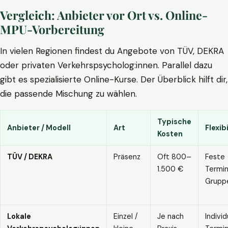
Vergleich: Anbieter vor Ort vs. Online-
MPU-Vorbereitung
In vielen Regionen findest du Angebote von TÜV, DEKRA
oder privaten Verkehrspsycholog:innen. Parallel dazu
gibt es spezialisierte Online-Kurse. Der Überblick hilft dir,
die passende Mischung zu wählen.
Typische
Anbieter / Modell
Art
Flexibi
Kosten
TÜV / DEKRA
Präsenz
Oft 800–
Feste
1.500 €
Termin
Grupp
Lokale
Einzel /
Je nach
Individ