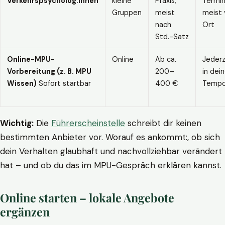
Verkehrspsycholog:innen
kleine
Praxis,
Termin
Gruppen
meist
meist 
nach
Ort
Std.-Satz
Online-MPU-
Online
Ab ca.
Jederz
Vorbereitung (z. B. MPU
200–
in dei
Wissen)
Sofort startbar
400 €
Temp
Wichtig:
Die
Führerscheinstelle
schreibt dir keinen
bestimmten Anbieter vor. Worauf es ankommt:, ob sich
dein Verhalten glaubhaft und nachvollziehbar verändert
hat – und ob du das im MPU-Gespräch erklären kannst.
Online starten – lokale Angebote
ergänzen