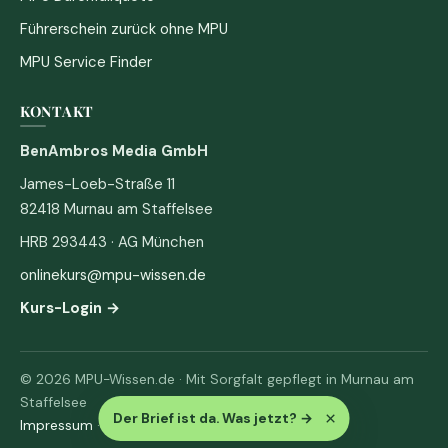
Führerschein zurück ohne MPU
MPU Service Finder
KONTAKT
BenAmbros Media GmbH
James-Loeb-Straße 11
82418 Murnau am Staffelsee
HRB 293443 · AG München
onlinekurs@mpu-wissen.de
Kurs-Login →
© 2026 MPU-Wissen.de · Mit Sorgfalt gepflegt in Murnau am
Staffelsee
×
Der Brief ist da. Was jetzt?
→
Impressum
·
Datenschutz & AGB