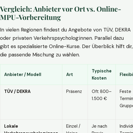
Vergleich: Anbieter vor Ort vs. Online-
MPU-Vorbereitung
In vielen Regionen findest du Angebote von TÜV, DEKRA
oder privaten Verkehrspsycholog:innen. Parallel dazu
gibt es spezialisierte Online-Kurse. Der Überblick hilft dir,
die passende Mischung zu wählen.
Typische
Anbieter / Modell
Art
Flexibi
Kosten
TÜV / DEKRA
Präsenz
Oft 800–
Feste
1.500 €
Termin
Grupp
Lokale
Einzel /
Je nach
Individ