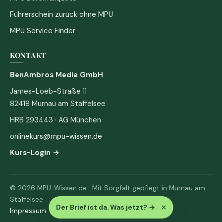
Führerschein zurück ohne MPU
MPU Service Finder
KONTAKT
BenAmbros Media GmbH
James-Loeb-Straße 11
82418 Murnau am Staffelsee
HRB 293443 · AG München
onlinekurs@mpu-wissen.de
Kurs-Login →
© 2026 MPU-Wissen.de · Mit Sorgfalt gepflegt in Murnau am
Staffelsee
×
Der Brief ist da. Was jetzt?
→
Impressum
·
Datenschutz & AGB