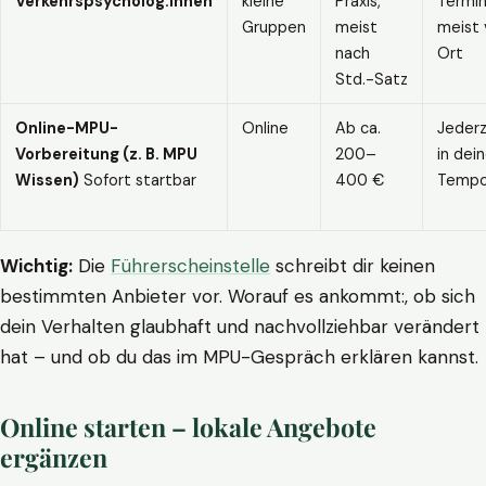
Verkehrspsycholog:innen
kleine
Praxis,
Termin
Gruppen
meist
meist 
nach
Ort
Std.-Satz
Online-MPU-
Online
Ab ca.
Jederz
Vorbereitung (z. B. MPU
200–
in dei
Wissen)
Sofort startbar
400 €
Temp
Wichtig:
Die
Führerscheinstelle
schreibt dir keinen
bestimmten Anbieter vor. Worauf es ankommt:, ob sich
dein Verhalten glaubhaft und nachvollziehbar verändert
hat – und ob du das im MPU-Gespräch erklären kannst.
Online starten – lokale Angebote
ergänzen