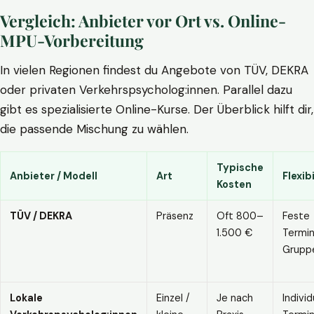
Vergleich: Anbieter vor Ort vs. Online-
MPU-Vorbereitung
In vielen Regionen findest du Angebote von TÜV, DEKRA
oder privaten Verkehrspsycholog:innen. Parallel dazu
gibt es spezialisierte Online-Kurse. Der Überblick hilft dir,
die passende Mischung zu wählen.
Typische
Anbieter / Modell
Art
Flexibi
Kosten
TÜV / DEKRA
Präsenz
Oft 800–
Feste
1.500 €
Termin
Grupp
Lokale
Einzel /
Je nach
Individ