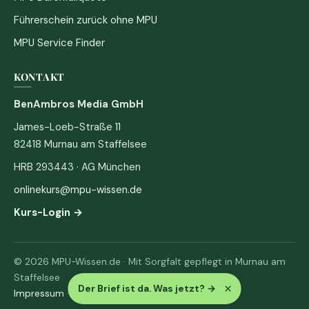
Führerschein zurück ohne MPU
MPU Service Finder
KONTAKT
BenAmbros Media GmbH
James-Loeb-Straße 11
82418 Murnau am Staffelsee
HRB 293443 · AG München
onlinekurs@mpu-wissen.de
Kurs-Login →
© 2026 MPU-Wissen.de · Mit Sorgfalt gepflegt in Murnau am
Staffelsee
×
Der Brief ist da. Was jetzt?
→
Impressum
·
Datenschutz & AGB