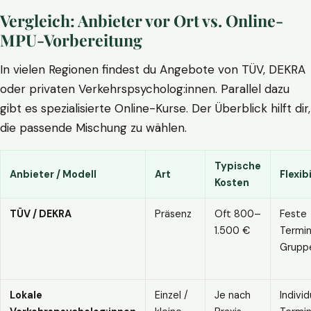
Vergleich: Anbieter vor Ort vs. Online-
MPU-Vorbereitung
In vielen Regionen findest du Angebote von TÜV, DEKRA
oder privaten Verkehrspsycholog:innen. Parallel dazu
gibt es spezialisierte Online-Kurse. Der Überblick hilft dir,
die passende Mischung zu wählen.
Typische
Anbieter / Modell
Art
Flexibi
Kosten
TÜV / DEKRA
Präsenz
Oft 800–
Feste
1.500 €
Termin
Grupp
Lokale
Einzel /
Je nach
Individ