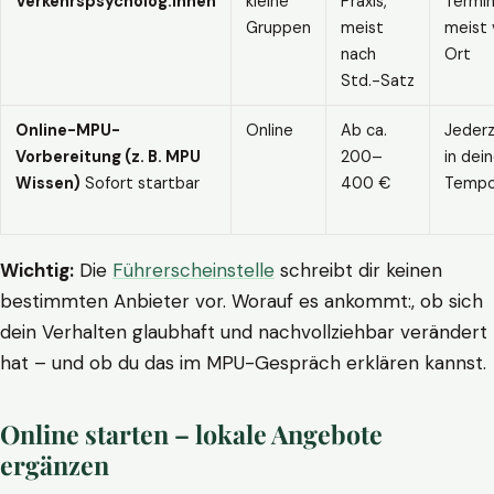
Verkehrspsycholog:innen
kleine
Praxis,
Termin
Gruppen
meist
meist 
nach
Ort
Std.-Satz
Online-MPU-
Online
Ab ca.
Jederz
Vorbereitung (z. B. MPU
200–
in dei
Wissen)
Sofort startbar
400 €
Temp
Wichtig:
Die
Führerscheinstelle
schreibt dir keinen
bestimmten Anbieter vor. Worauf es ankommt:, ob sich
dein Verhalten glaubhaft und nachvollziehbar verändert
hat – und ob du das im MPU-Gespräch erklären kannst.
Online starten – lokale Angebote
ergänzen