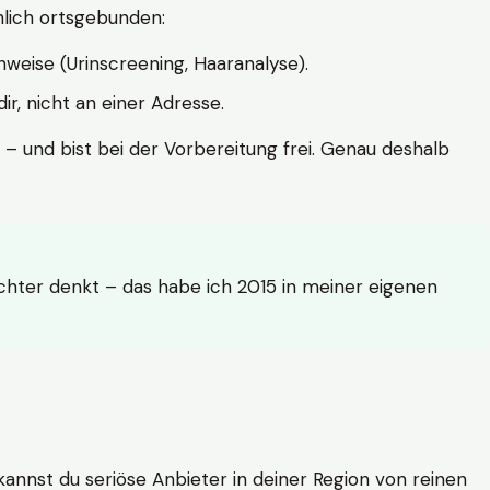
hlich ortsgebunden:
weise (Urinscreening, Haaranalyse).
r, nicht an einer Adresse.
 – und bist bei der Vorbereitung frei. Genau deshalb
achter denkt – das habe ich 2015 in meiner eigenen
n kannst du seriöse Anbieter in deiner Region von reinen