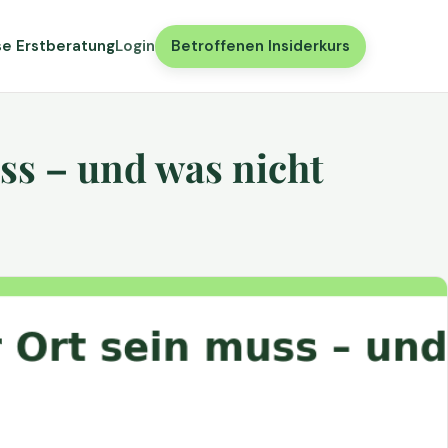
se Erstberatung
Login
Betroffenen Insiderkurs
ss – und was nicht