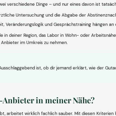
wei verschiedene Dinge – und nur eines davon ist tatsäc
ärztliche Untersuchung und die Abgabe der Abstinenznach
t, Veränderungslogik und Gesprächstraining hängen an di
le in deiner Region, das Labor in Wohn- oder Arbeitsnähe
n Anbieter im Umkreis zu nehmen.
 Ausschlaggebend ist, ob dir jemand erklärt, wie der Gut
-Anbieter in meiner Nähe?
bt, arbeitet wirklich fachlich sauber. Mit diesen Kriterie