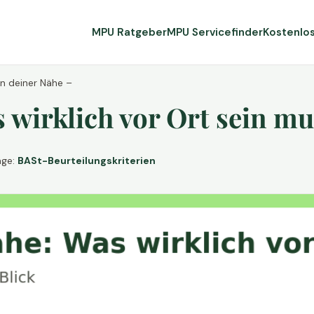
MPU Ratgeber
MPU Servicefinder
Kostenlo
in deiner Nähe –
wirklich vor Ort sein mu
age:
BASt-Beurteilungskriterien