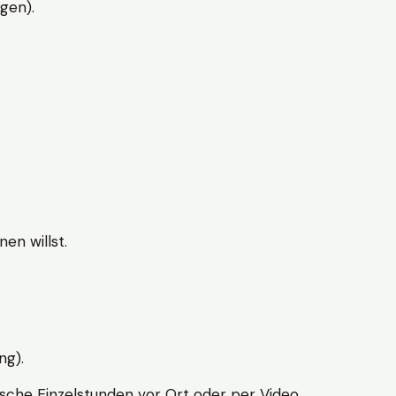
gen).
en willst.
ng).
sche Einzelstunden vor Ort oder per Video.