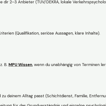
e dir 2–3 Anbieter (TÜV/DEKRA, lokale Verkehrspsycholo
rien (Qualifikation, seriöse Aussagen, klare Inhalte).
z. B.
MPU Wissen
, wenn du unabhängig von Terminen lern
d zu deinem Alltag passt (Schichtdienst, Familie, Entfernu
itung für das Grundverständnis und einzelne psychologi