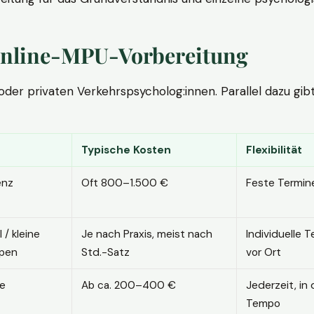
. Online-MPU-Vorbereitung
r privaten Verkehrspsycholog:innen. Parallel dazu gibt es
Typische Kosten
Flexibilität
enz
Oft 800–1.500 €
Feste Termin
l / kleine
Je nach Praxis, meist nach
Individuelle T
pen
Std.-Satz
vor Ort
ne
Ab ca. 200–400 €
Jederzeit, in
Tempo