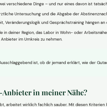
wei verschiedene Dinge – und nur eines davon ist tatsäc
ärztliche Untersuchung und die Abgabe der Abstinenznach
t, Veränderungslogik und Gesprächstraining hängen an di
le in deiner Region, das Labor in Wohn- oder Arbeitsnähe
n Anbieter im Umkreis zu nehmen.
 Ausschlaggebend ist, ob dir jemand erklärt, wie der Gut
-Anbieter in meiner Nähe?
bt, arbeitet wirklich fachlich sauber. Mit diesen Kriterie