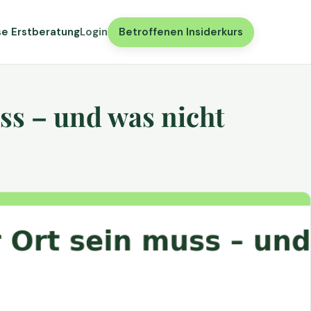
se Erstberatung
Login
Betroffenen Insiderkurs
ss – und was nicht