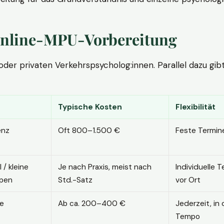
. Online-MPU-Vorbereitung
r privaten Verkehrspsycholog:innen. Parallel dazu gibt es
Typische Kosten
Flexibilität
enz
Oft 800–1.500 €
Feste Termin
l / kleine
Je nach Praxis, meist nach
Individuelle T
pen
Std.-Satz
vor Ort
ne
Ab ca. 200–400 €
Jederzeit, in
Tempo