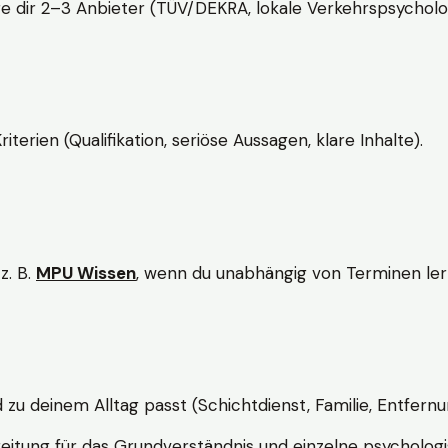
e dir 2–3 Anbieter (TÜV/DEKRA, lokale Verkehrspsycholo
rien (Qualifikation, seriöse Aussagen, klare Inhalte).
z. B.
MPU Wissen
, wenn du unabhängig von Terminen lern
d zu deinem Alltag passt (Schichtdienst, Familie, Entfernu
itung für das Grundverständnis und einzelne psychologi