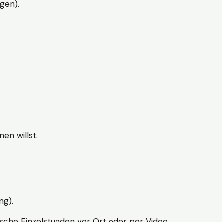
gen).
en willst.
ng).
sche Einzelstunden vor Ort oder per Video.