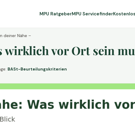
MPU Ratgeber
MPU Servicefinder
Kostenlo
in deiner Nähe –
wirklich vor Ort sein mu
age:
BASt-Beurteilungskriterien