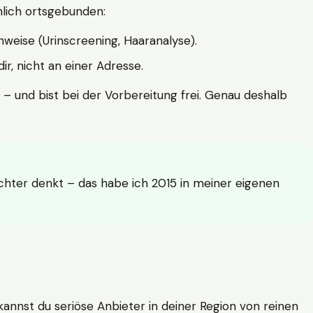
hlich ortsgebunden:
weise (Urinscreening, Haaranalyse).
r, nicht an einer Adresse.
 – und bist bei der Vorbereitung frei. Genau deshalb
achter denkt – das habe ich 2015 in meiner eigenen
n kannst du seriöse Anbieter in deiner Region von reinen