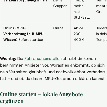
Verkehrspsycholog:innen
kleine
Praxis,
Termin
Gruppen
meist
meist 
nach
Ort
Std.-Satz
Online-MPU-
Online
Ab ca.
Jederz
Vorbereitung (z. B. MPU
200–
in dei
Wissen)
Sofort startbar
400 €
Temp
Wichtig:
Die
Führerscheinstelle
schreibt dir keinen
bestimmten Anbieter vor. Worauf es ankommt:, ob sich
dein Verhalten glaubhaft und nachvollziehbar verändert
hat – und ob du das im MPU-Gespräch erklären kannst.
Online starten – lokale Angebote
ergänzen