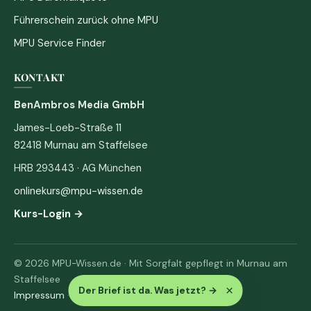
Führerschein zurück ohne MPU
MPU Service Finder
KONTAKT
BenAmbros Media GmbH
James-Loeb-Straße 11
82418 Murnau am Staffelsee
HRB 293443 · AG München
onlinekurs@mpu-wissen.de
Kurs-Login →
© 2026 MPU-Wissen.de · Mit Sorgfalt gepflegt in Murnau am
Staffelsee
×
Der Brief ist da. Was jetzt?
→
Impressum
·
Datenschutz & AGB