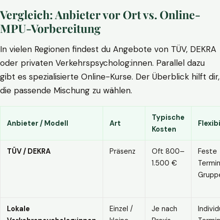
Vergleich: Anbieter vor Ort vs. Online-
MPU-Vorbereitung
In vielen Regionen findest du Angebote von TÜV, DEKRA
oder privaten Verkehrspsycholog:innen. Parallel dazu
gibt es spezialisierte Online-Kurse. Der Überblick hilft dir,
die passende Mischung zu wählen.
Typische
Anbieter / Modell
Art
Flexibi
Kosten
TÜV / DEKRA
Präsenz
Oft 800–
Feste
1.500 €
Termin
Grupp
Lokale
Einzel /
Je nach
Individ