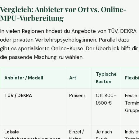
Vergleich: Anbieter vor Ort vs. Online-
MPU-Vorbereitung
In vielen Regionen findest du Angebote von TÜV, DEKRA
oder privaten Verkehrspsycholog:innen. Parallel dazu
gibt es spezialisierte Online-Kurse. Der Überblick hilft dir,
die passende Mischung zu wählen.
Typische
Anbieter / Modell
Art
Flexibi
Kosten
TÜV / DEKRA
Präsenz
Oft 800–
Feste
1.500 €
Termin
Grupp
Lokale
Einzel /
Je nach
Individ