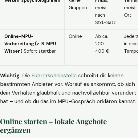
Verkehrspsycholog:innen
kleine
Praxis,
Termin
Gruppen
meist
meist 
nach
Ort
Std.-Satz
Online-MPU-
Online
Ab ca.
Jederz
Vorbereitung (z. B. MPU
200–
in dei
Wissen)
Sofort startbar
400 €
Temp
Wichtig:
Die
Führerscheinstelle
schreibt dir keinen
bestimmten Anbieter vor. Worauf es ankommt:, ob sich
dein Verhalten glaubhaft und nachvollziehbar verändert
hat – und ob du das im MPU-Gespräch erklären kannst.
Online starten – lokale Angebote
ergänzen