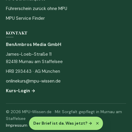
Führerschein zurück ohne MPU
MPU Service Finder
KONTAKT
BenAmbros Media GmbH
James-Loeb-Straße 11
82418 Murnau am Staffelsee
HRB 293443 · AG München
onlinekurs@mpu-wissen.de
Kurs-Login →
© 2026 MPU-Wissen.de · Mit Sorgfalt gepflegt in Murnau am
Staffelsee
×
Der Brief ist da. Was jetzt?
→
Impressum
·
Datenschutz & AGB