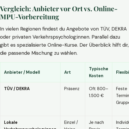
Vergleich: Anbieter vor Ort vs. Online-
MPU-Vorbereitung
In vielen Regionen findest du Angebote von TÜV, DEKRA
oder privaten Verkehrspsycholog:innen. Parallel dazu
gibt es spezialisierte Online-Kurse. Der Überblick hilft dir,
die passende Mischung zu wählen.
Typische
Anbieter / Modell
Art
Flexibi
Kosten
TÜV / DEKRA
Präsenz
Oft 800–
Feste
1.500 €
Termin
Grupp
Lokale
Einzel /
Je nach
Individ