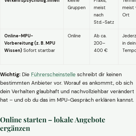
Verkehrspsycholog:innen
kleine
Praxis,
Termin
Gruppen
meist
meist 
nach
Ort
Std.-Satz
Online-MPU-
Online
Ab ca.
Jederz
Vorbereitung (z. B. MPU
200–
in dei
Wissen)
Sofort startbar
400 €
Temp
Wichtig:
Die
Führerscheinstelle
schreibt dir keinen
bestimmten Anbieter vor. Worauf es ankommt:, ob sich
dein Verhalten glaubhaft und nachvollziehbar verändert
hat – und ob du das im MPU-Gespräch erklären kannst.
Online starten – lokale Angebote
ergänzen