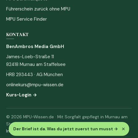
Führerschein zurück ohne MPU
MPU Service Finder
KONTAKT
BenAmbros Media GmbH
James-Loeb-Straße 11
82418 Murnau am Staffelsee
HRB 293443 · AG München
onlinekurs@mpu-wissen.de
Kurs-Login →
© 2026 MPU-Wissen.de · Mit Sorgfalt gepflegt in Murnau am
Staffelsee
×
Der Brief ist da. Was du jetzt zuerst tun musst
→
Impressum
·
Datenschutz & AGB