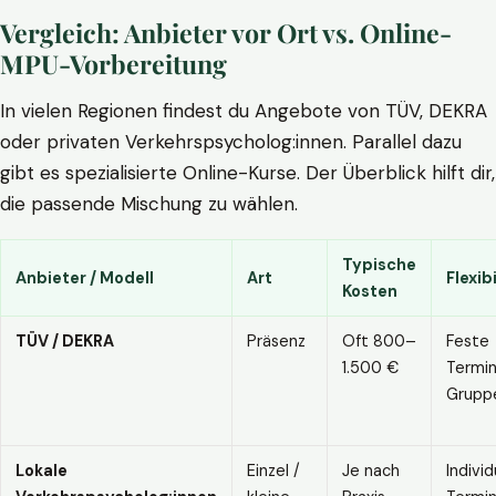
Vergleich: Anbieter vor Ort vs. Online-
MPU-Vorbereitung
In vielen Regionen findest du Angebote von TÜV, DEKRA
oder privaten Verkehrspsycholog:innen. Parallel dazu
gibt es spezialisierte Online-Kurse. Der Überblick hilft dir,
die passende Mischung zu wählen.
Typische
Anbieter / Modell
Art
Flexibi
Kosten
TÜV / DEKRA
Präsenz
Oft 800–
Feste
1.500 €
Termin
Grupp
Lokale
Einzel /
Je nach
Individ