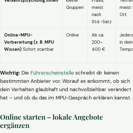
Verkehrspsycholog:innen
kleine
Praxis,
Termin
Gruppen
meist
meist 
nach
Ort
Std.-Satz
Online-MPU-
Online
Ab ca.
Jederz
Vorbereitung (z. B. MPU
200–
in dei
Wissen)
Sofort startbar
400 €
Temp
Wichtig:
Die
Führerscheinstelle
schreibt dir keinen
bestimmten Anbieter vor. Worauf es ankommt:, ob sich
dein Verhalten glaubhaft und nachvollziehbar verändert
hat – und ob du das im MPU-Gespräch erklären kannst.
Online starten – lokale Angebote
ergänzen