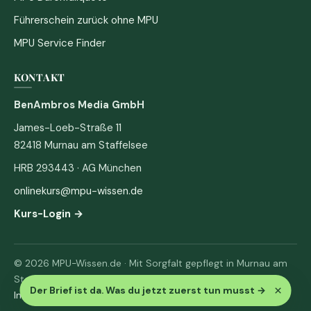
Führerschein zurück ohne MPU
MPU Service Finder
KONTAKT
BenAmbros Media GmbH
James-Loeb-Straße 11
82418 Murnau am Staffelsee
HRB 293443 · AG München
onlinekurs@mpu-wissen.de
Kurs-Login →
© 2026 MPU-Wissen.de · Mit Sorgfalt gepflegt in Murnau am
Staffelsee
×
Der Brief ist da. Was du jetzt zuerst tun musst
→
Impressum
·
Datenschutz & AGB