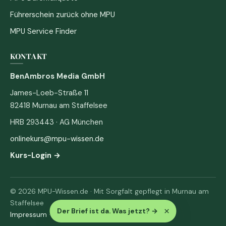
Führerschein zurück ohne MPU
MPU Service Finder
KONTAKT
BenAmbros Media GmbH
James-Loeb-Straße 11
82418 Murnau am Staffelsee
HRB 293443 · AG München
onlinekurs@mpu-wissen.de
Kurs-Login →
© 2026 MPU-Wissen.de · Mit Sorgfalt gepflegt in Murnau am
Staffelsee
×
Der Brief ist da. Was jetzt?
→
Impressum
·
Datenschutz & AGB