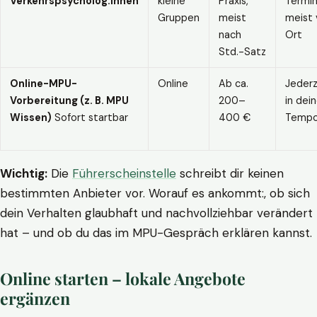
Verkehrspsycholog:innen
kleine
Praxis,
Termin
Gruppen
meist
meist 
nach
Ort
Std.-Satz
Online-MPU-
Online
Ab ca.
Jederz
Vorbereitung (z. B. MPU
200–
in dei
Wissen)
Sofort startbar
400 €
Temp
Wichtig:
Die
Führerscheinstelle
schreibt dir keinen
bestimmten Anbieter vor. Worauf es ankommt:, ob sich
dein Verhalten glaubhaft und nachvollziehbar verändert
hat – und ob du das im MPU-Gespräch erklären kannst.
Online starten – lokale Angebote
ergänzen