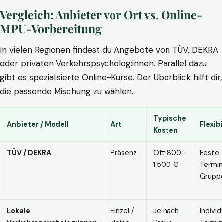
Vergleich: Anbieter vor Ort vs. Online-
MPU-Vorbereitung
In vielen Regionen findest du Angebote von TÜV, DEKRA
oder privaten Verkehrspsycholog:innen. Parallel dazu
gibt es spezialisierte Online-Kurse. Der Überblick hilft dir,
die passende Mischung zu wählen.
Typische
Anbieter / Modell
Art
Flexibi
Kosten
TÜV / DEKRA
Präsenz
Oft 800–
Feste
1.500 €
Termin
Grupp
Lokale
Einzel /
Je nach
Individ