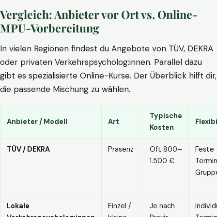
Vergleich: Anbieter vor Ort vs. Online-
MPU-Vorbereitung
In vielen Regionen findest du Angebote von TÜV, DEKRA
oder privaten Verkehrspsycholog:innen. Parallel dazu
gibt es spezialisierte Online-Kurse. Der Überblick hilft dir,
die passende Mischung zu wählen.
Typische
Anbieter / Modell
Art
Flexibi
Kosten
TÜV / DEKRA
Präsenz
Oft 800–
Feste
1.500 €
Termin
Grupp
Lokale
Einzel /
Je nach
Individ