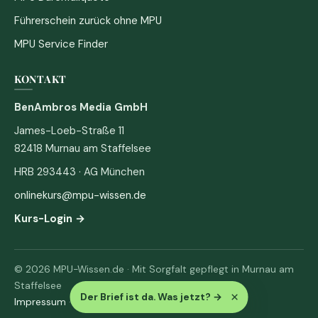
Führerschein zurück ohne MPU
MPU Service Finder
KONTAKT
BenAmbros Media GmbH
James-Loeb-Straße 11
82418 Murnau am Staffelsee
HRB 293443 · AG München
onlinekurs@mpu-wissen.de
Kurs-Login →
© 2026 MPU-Wissen.de · Mit Sorgfalt gepflegt in Murnau am
Staffelsee
×
Der Brief ist da. Was jetzt?
→
Impressum
·
Datenschutz & AGB