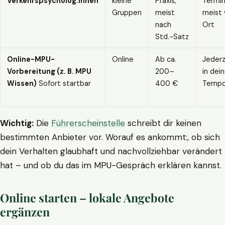
Verkehrspsycholog:innen
kleine
Praxis,
Termin
Gruppen
meist
meist 
nach
Ort
Std.-Satz
Online-MPU-
Online
Ab ca.
Jederz
Vorbereitung (z. B. MPU
200–
in dei
Wissen)
Sofort startbar
400 €
Temp
Wichtig:
Die
Führerscheinstelle
schreibt dir keinen
bestimmten Anbieter vor. Worauf es ankommt:, ob sich
dein Verhalten glaubhaft und nachvollziehbar verändert
hat – und ob du das im MPU-Gespräch erklären kannst.
Online starten – lokale Angebote
ergänzen