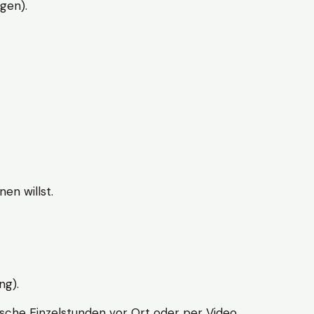
gen).
en willst.
ng).
sche Einzelstunden vor Ort oder per Video.