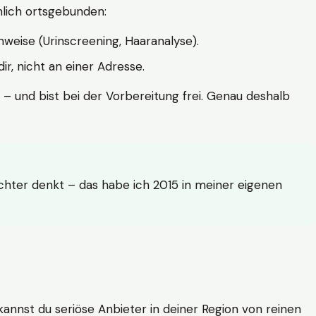
hlich ortsgebunden:
weise (Urinscreening, Haaranalyse).
r, nicht an einer Adresse.
 – und bist bei der Vorbereitung frei. Genau deshalb
achter denkt – das habe ich 2015 in meiner eigenen
n kannst du seriöse Anbieter in deiner Region von reinen