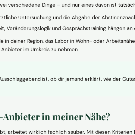
wei verschiedene Dinge – und nur eines davon ist tatsäc
ärztliche Untersuchung und die Abgabe der Abstinenznach
t, Veränderungslogik und Gesprächstraining hängen an di
le in deiner Region, das Labor in Wohn- oder Arbeitsnähe
n Anbieter im Umkreis zu nehmen.
 Ausschlaggebend ist, ob dir jemand erklärt, wie der Gut
-Anbieter in meiner Nähe?
bt, arbeitet wirklich fachlich sauber. Mit diesen Kriterie