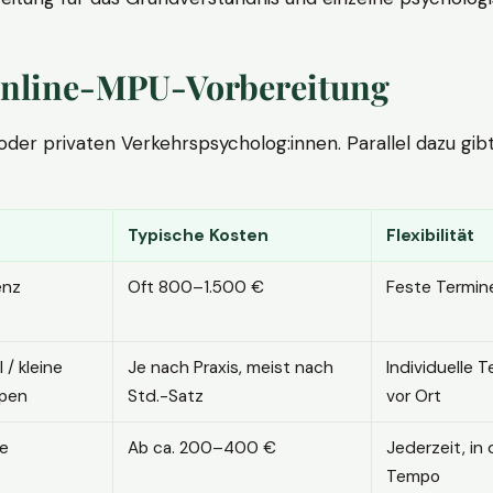
. Online-MPU-Vorbereitung
r privaten Verkehrspsycholog:innen. Parallel dazu gibt es
Typische Kosten
Flexibilität
enz
Oft 800–1.500 €
Feste Termin
l / kleine
Je nach Praxis, meist nach
Individuelle T
pen
Std.-Satz
vor Ort
ne
Ab ca. 200–400 €
Jederzeit, in
Tempo