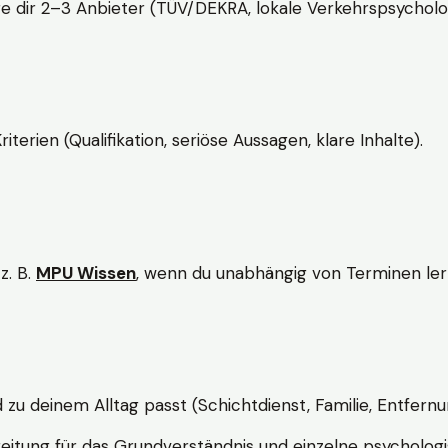
e dir 2–3 Anbieter (TÜV/DEKRA, lokale Verkehrspsycholo
rien (Qualifikation, seriöse Aussagen, klare Inhalte).
z. B.
MPU Wissen
, wenn du unabhängig von Terminen lern
d zu deinem Alltag passt (Schichtdienst, Familie, Entfernu
itung für das Grundverständnis und einzelne psychologi