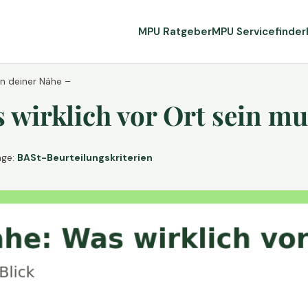
MPU Ratgeber
MPU Servicefinder
in deiner Nähe –
wirklich vor Ort sein mu
age:
BASt-Beurteilungskriterien