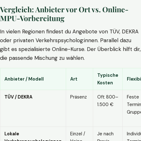
Vergleich: Anbieter vor Ort vs. Online-
MPU-Vorbereitung
In vielen Regionen findest du Angebote von TÜV, DEKRA
oder privaten Verkehrspsycholog:innen. Parallel dazu
gibt es spezialisierte Online-Kurse. Der Überblick hilft dir,
die passende Mischung zu wählen.
Typische
Anbieter / Modell
Art
Flexibi
Kosten
TÜV / DEKRA
Präsenz
Oft 800–
Feste
1.500 €
Termin
Grupp
Lokale
Einzel /
Je nach
Individ