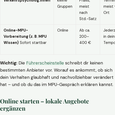
Verkehrspsycholog:innen
kleine
Praxis,
Termin
Gruppen
meist
meist 
nach
Ort
Std.-Satz
Online-MPU-
Online
Ab ca.
Jederz
Vorbereitung (z. B. MPU
200–
in dei
Wissen)
Sofort startbar
400 €
Temp
Wichtig:
Die
Führerscheinstelle
schreibt dir keinen
bestimmten Anbieter vor. Worauf es ankommt:, ob sich
dein Verhalten glaubhaft und nachvollziehbar verändert
hat – und ob du das im MPU-Gespräch erklären kannst.
Online starten – lokale Angebote
ergänzen