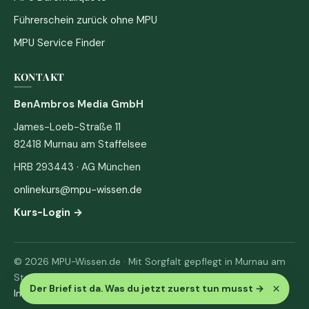
Führerschein zurück ohne MPU
MPU Service Finder
KONTAKT
BenAmbros Media GmbH
James-Loeb-Straße 11
82418 Murnau am Staffelsee
HRB 293443 · AG München
onlinekurs@mpu-wissen.de
Kurs-Login →
© 2026 MPU-Wissen.de · Mit Sorgfalt gepflegt in Murnau am
Staffelsee
×
Der Brief ist da. Was du jetzt zuerst tun musst
→
Impressum
·
Datenschutz & AGB