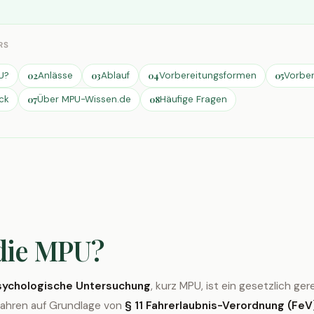
RS
U?
Anlässe
Ablauf
Vorbereitungsformen
Vorber
02
03
04
05
ck
Über MPU-Wissen.de
Häufige Fragen
07
08
 die MPU?
sychologische Untersuchung
, kurz MPU, ist ein gesetzlich ge
ahren auf Grundlage von
§ 11 Fahrerlaubnis-Verordnung (FeV