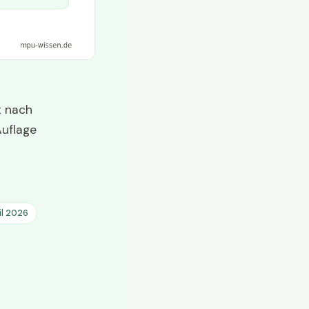
t nach
Auflage
il 2026