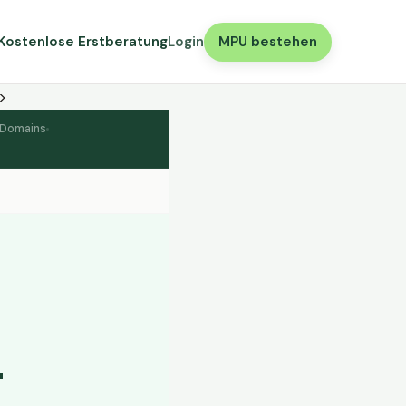
Kostenlose Erstberatung
Login
MPU bestehen
>
 Domains
—