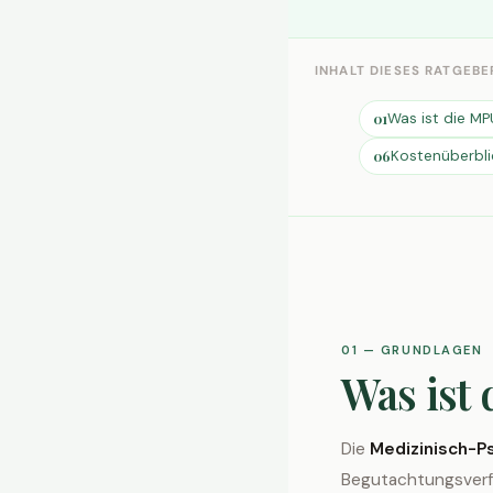
INHALT DIESES RATGEBE
Was ist die MP
01
Kostenüberbli
06
01 — GRUNDLAGEN
Was ist
Die
Medizinisch-P
Begutachtungsverf