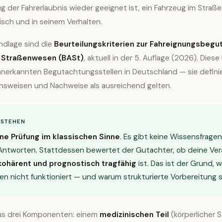
 der Fahrerlaubnis wieder geeignet ist, ein Fahrzeug im Straße
isch und in seinem Verhalten.
ndlage sind die
Beurteilungskriterien zur Fahreignungsbegu
r Straßenwesen (BASt)
, aktuell in der 5. Auflage (2026). Diese 
e anerkannten Begutachtungsstellen in Deutschland — sie defini
nsweisen und Nachweise als ausreichend gelten.
RSTEHEN
ine Prüfung im klassischen Sinne
. Es gibt keine Wissensfragen
 Antworten. Stattdessen bewertet der Gutachter, ob deine Ve
kohärent und prognostisch tragfähig
ist. Das ist der Grund, 
n nicht funktioniert — und warum strukturierte Vorbereitung so
us drei Komponenten: einem
medizinischen Teil
(körperlicher 