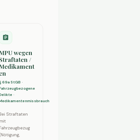
MPU wegen
Straftaten /
Medikament
en
§ 69a StGB ·
Fahrzeugbezogene
Delikte ·
Medikamentenmissbrauch
Bei Straftaten
mit
Fahrzeugbezug
(Nötigung,