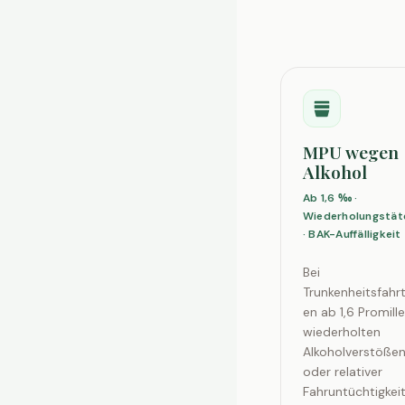
MPU wegen
Alkohol
Ab 1,6 ‰ ·
Wiederholungstät
· BAK-Auffälligkeit
Bei
Trunkenheitsfahr
en ab 1,6 Promille
wiederholten
Alkoholverstöße
oder relativer
Fahruntüchtigkei