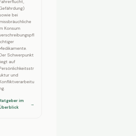
Fahrerflucht,
Gefährdung)
sowie bei
missbräuchliche
m Konsum
verschreibungspfl
ichtiger
Medikamente.
Der Schwerpunkt
liegt auf
Persönlichkeitsstr
uktur und
Konfliktverarbeitu
ng.
Ratgeber im
→
Überblick