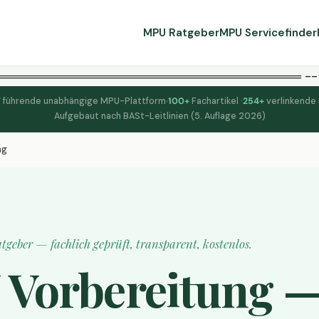
MPU Ratgeber
MPU Servicefinder
════════════════════════════════════ --
7
führende unabhängige MPU-Plattform
100+
Fachartikel ·
254+
verlinkende
Aufgebaut nach BASt-Leitlinien (5. Auflage 2026)
ng
tgeber — fachlich geprüft, transparent, kostenlos.
Vorbereitung 