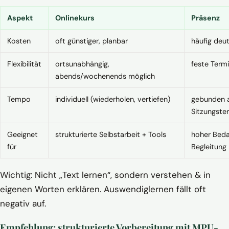
Aspekt
Onlinekurs
Präsenz
Kosten
oft günstiger, planbar
häufig deut
Flexibilität
ortsunabhängig,
feste Termi
abends/wochenends möglich
Tempo
individuell (wiederholen, vertiefen)
gebunden 
Sitzungste
Geeignet
strukturierte Selbstarbeit + Tools
hoher Bedar
für
Begleitung
Wichtig: Nicht „Text lernen“, sondern verstehen & in
eigenen Worten erklären. Auswendiglernen fällt oft
negativ auf.
Empfehlung: strukturierte Vorbereitung mit MPU-