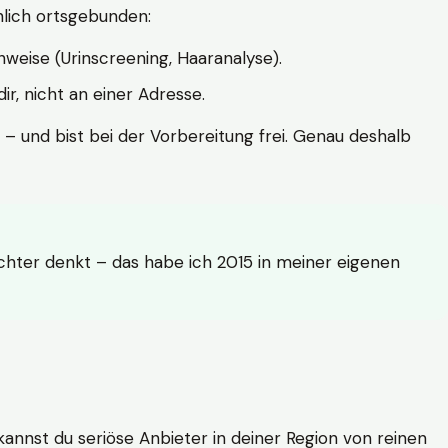
hlich ortsgebunden:
weise (Urinscreening, Haaranalyse).
r, nicht an einer Adresse.
 – und bist bei der Vorbereitung frei. Genau deshalb
achter denkt – das habe ich 2015 in meiner eigenen
n kannst du seriöse Anbieter in deiner Region von reinen