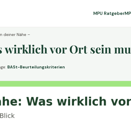
MPU Ratgeber
MP
in deiner Nähe –
wirklich vor Ort sein mu
age:
BASt-Beurteilungskriterien