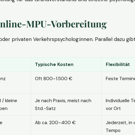
. Online-MPU-Vorbereitung
r privaten Verkehrspsycholog:innen. Parallel dazu gibt es
Typische Kosten
Flexibilität
enz
Oft 800–1.500 €
Feste Termin
l / kleine
Je nach Praxis, meist nach
Individuelle T
pen
Std.-Satz
vor Ort
ne
Ab ca. 200–400 €
Jederzeit, in
Tempo