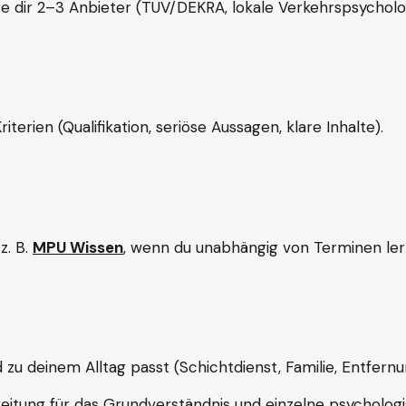
e dir 2–3 Anbieter (TÜV/DEKRA, lokale Verkehrspsycholo
rien (Qualifikation, seriöse Aussagen, klare Inhalte).
z. B.
MPU Wissen
, wenn du unabhängig von Terminen lern
d zu deinem Alltag passt (Schichtdienst, Familie, Entfernu
itung für das Grundverständnis und einzelne psychologi