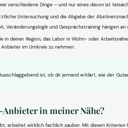
wei verschiedene Dinge – und nur eines davon ist tatsäc
ärztliche Untersuchung und die Abgabe der Abstinenznach
t, Veränderungslogik und Gesprächstraining hängen an di
le in deiner Region, das Labor in Wohn- oder Arbeitsnähe
n Anbieter im Umkreis zu nehmen.
 Ausschlaggebend ist, ob dir jemand erklärt, wie der Gut
-Anbieter in meiner Nähe?
bt, arbeitet wirklich fachlich sauber. Mit diesen Kriterie