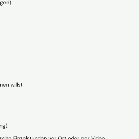
gen).
en willst.
ng).
sche Einzelstunden vor Ort oder per Video.