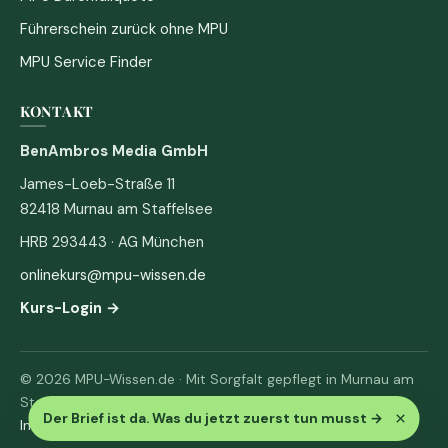
Führerschein zurück ohne MPU
MPU Service Finder
KONTAKT
BenAmbros Media GmbH
James-Loeb-Straße 11
82418 Murnau am Staffelsee
HRB 293443 · AG München
onlinekurs@mpu-wissen.de
Kurs-Login →
© 2026 MPU-Wissen.de · Mit Sorgfalt gepflegt in Murnau am
Staffelsee
×
Der Brief ist da. Was du jetzt zuerst tun musst
→
Impressum
·
Datenschutz & AGB