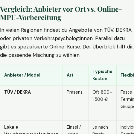
Vergleich: Anbieter vor Ort vs. Online-
MPU-Vorbereitung
In vielen Regionen findest du Angebote von TÜV, DEKRA
oder privaten Verkehrspsycholog:innen. Parallel dazu
gibt es spezialisierte Online-Kurse. Der Überblick hilft dir,
die passende Mischung zu wählen.
Typische
Anbieter / Modell
Art
Flexibi
Kosten
TÜV / DEKRA
Präsenz
Oft 800–
Feste
1.500 €
Termin
Grupp
Lokale
Einzel /
Je nach
Individ