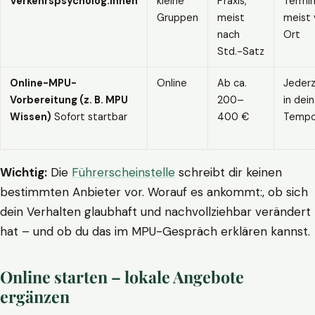
Verkehrspsycholog:innen
kleine
Praxis,
Termin
Gruppen
meist
meist 
nach
Ort
Std.-Satz
Online-MPU-
Online
Ab ca.
Jederz
Vorbereitung (z. B. MPU
200–
in dei
Wissen)
Sofort startbar
400 €
Temp
Wichtig:
Die
Führerscheinstelle
schreibt dir keinen
bestimmten Anbieter vor. Worauf es ankommt:, ob sich
dein Verhalten glaubhaft und nachvollziehbar verändert
hat – und ob du das im MPU-Gespräch erklären kannst.
Online starten – lokale Angebote
ergänzen