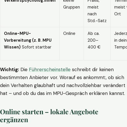
Verkehrspsycholog:innen
kleine
Praxis,
Termin
Gruppen
meist
meist 
nach
Ort
Std.-Satz
Online-MPU-
Online
Ab ca.
Jederz
Vorbereitung (z. B. MPU
200–
in dei
Wissen)
Sofort startbar
400 €
Temp
Wichtig:
Die
Führerscheinstelle
schreibt dir keinen
bestimmten Anbieter vor. Worauf es ankommt:, ob sich
dein Verhalten glaubhaft und nachvollziehbar verändert
hat – und ob du das im MPU-Gespräch erklären kannst.
Online starten – lokale Angebote
ergänzen