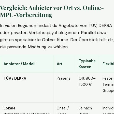
Vergleich: Anbieter vor Ort vs. Online-
MPU-Vorbereitung
In vielen Regionen findest du Angebote von TÜV, DEKRA
oder privaten Verkehrspsycholog:innen. Parallel dazu
gibt es spezialisierte Online-Kurse. Der Überblick hilft dir,
die passende Mischung zu wählen.
Typische
Anbieter / Modell
Art
Flexibi
Kosten
TÜV / DEKRA
Präsenz
Oft 800–
Feste
1.500 €
Termin
Grupp
Lokale
Einzel /
Je nach
Individ