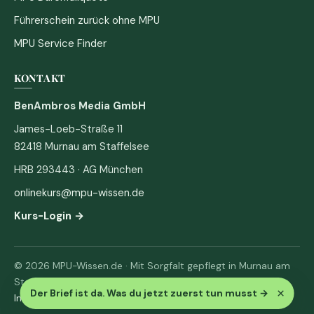
Führerschein zurück ohne MPU
MPU Service Finder
KONTAKT
BenAmbros Media GmbH
James-Loeb-Straße 11
82418 Murnau am Staffelsee
HRB 293443 · AG München
onlinekurs@mpu-wissen.de
Kurs-Login →
© 2026 MPU-Wissen.de · Mit Sorgfalt gepflegt in Murnau am
Staffelsee
×
Der Brief ist da. Was du jetzt zuerst tun musst
→
Impressum
·
Datenschutz & AGB