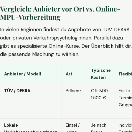
Vergleich: Anbieter vor Ort vs. Online-
MPU-Vorbereitung
In vielen Regionen findest du Angebote von TÜV, DEKRA
oder privaten Verkehrspsycholog:innen. Parallel dazu
gibt es spezialisierte Online-Kurse. Der Überblick hilft dir,
die passende Mischung zu wählen.
Typische
Anbieter / Modell
Art
Flexibi
Kosten
TÜV / DEKRA
Präsenz
Oft 800–
Feste
1.500 €
Termin
Grupp
Lokale
Einzel /
Je nach
Individ