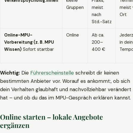
Verkehrspsycholog:innen
kleine
Praxis,
Termin
Gruppen
meist
meist 
nach
Ort
Std.-Satz
Online-MPU-
Online
Ab ca.
Jederz
Vorbereitung (z. B. MPU
200–
in dei
Wissen)
Sofort startbar
400 €
Temp
Wichtig:
Die
Führerscheinstelle
schreibt dir keinen
bestimmten Anbieter vor. Worauf es ankommt:, ob sich
dein Verhalten glaubhaft und nachvollziehbar verändert
hat – und ob du das im MPU-Gespräch erklären kannst.
Online starten – lokale Angebote
ergänzen