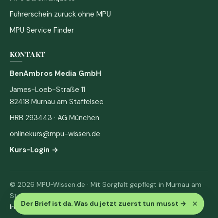
Führerschein zurück ohne MPU
MPU Service Finder
KONTAKT
BenAmbros Media GmbH
James-Loeb-Straße 11
82418 Murnau am Staffelsee
HRB 293443 · AG München
onlinekurs@mpu-wissen.de
Kurs-Login →
© 2026 MPU-Wissen.de · Mit Sorgfalt gepflegt in Murnau am
Staffelsee
×
Der Brief ist da. Was du jetzt zuerst tun musst
→
Impressum
·
Datenschutz & AGB