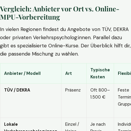
Vergleich: Anbieter vor Ort vs. Online-
MPU-Vorbereitung
In vielen Regionen findest du Angebote von TÜV, DEKRA
oder privaten Verkehrspsycholog:innen. Parallel dazu
gibt es spezialisierte Online-Kurse. Der Überblick hilft dir,
die passende Mischung zu wählen.
Typische
Anbieter / Modell
Art
Flexibi
Kosten
TÜV / DEKRA
Präsenz
Oft 800–
Feste
1.500 €
Termin
Grupp
Lokale
Einzel /
Je nach
Individ