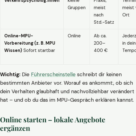
Verkehrspsycholog:innen
kleine
Praxis,
Termin
Gruppen
meist
meist 
nach
Ort
Std.-Satz
Online-MPU-
Online
Ab ca.
Jederz
Vorbereitung (z. B. MPU
200–
in dei
Wissen)
Sofort startbar
400 €
Temp
Wichtig:
Die
Führerscheinstelle
schreibt dir keinen
bestimmten Anbieter vor. Worauf es ankommt:, ob sich
dein Verhalten glaubhaft und nachvollziehbar verändert
hat – und ob du das im MPU-Gespräch erklären kannst.
Online starten – lokale Angebote
ergänzen