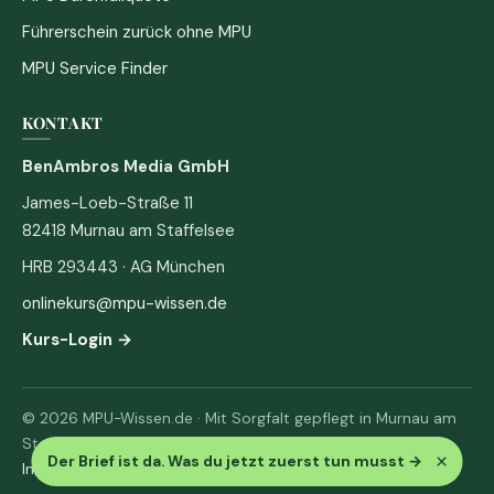
Führerschein zurück ohne MPU
MPU Service Finder
KONTAKT
BenAmbros Media GmbH
James-Loeb-Straße 11
82418 Murnau am Staffelsee
HRB 293443 · AG München
onlinekurs@mpu-wissen.de
Kurs-Login →
© 2026 MPU-Wissen.de · Mit Sorgfalt gepflegt in Murnau am
Staffelsee
×
Der Brief ist da. Was du jetzt zuerst tun musst
→
Impressum
·
Datenschutz & AGB