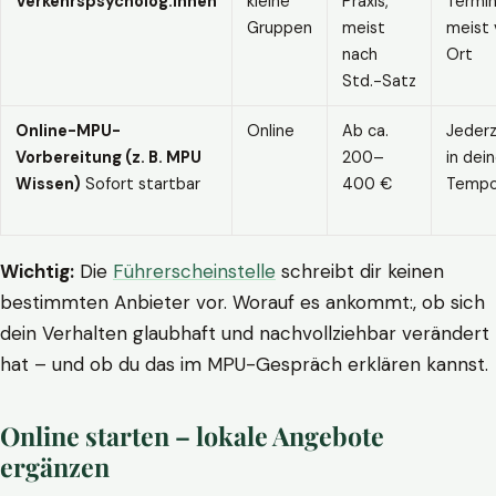
Verkehrspsycholog:innen
kleine
Praxis,
Termin
Gruppen
meist
meist 
nach
Ort
Std.-Satz
Online-MPU-
Online
Ab ca.
Jederz
Vorbereitung (z. B. MPU
200–
in dei
Wissen)
Sofort startbar
400 €
Temp
Wichtig:
Die
Führerscheinstelle
schreibt dir keinen
bestimmten Anbieter vor. Worauf es ankommt:, ob sich
dein Verhalten glaubhaft und nachvollziehbar verändert
hat – und ob du das im MPU-Gespräch erklären kannst.
Online starten – lokale Angebote
ergänzen