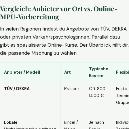
Vergleich: Anbieter vor Ort vs. Online-
MPU-Vorbereitung
In vielen Regionen findest du Angebote von TÜV, DEKRA
oder privaten Verkehrspsycholog:innen. Parallel dazu
gibt es spezialisierte Online-Kurse. Der Überblick hilft dir,
die passende Mischung zu wählen.
Typische
Anbieter / Modell
Art
Flexibi
Kosten
TÜV / DEKRA
Präsenz
Oft 800–
Feste
1.500 €
Termin
Grupp
Lokale
Einzel /
Je nach
Individ