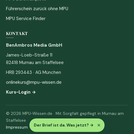
Führerschein zurück ohne MPU
MPU Service Finder
KONTAKT
BenAmbros Media GmbH
James-Loeb-Straße 11
82418 Murnau am Staffelsee
HRB 293443 · AG München
onlinekurs@mpu-wissen.de
Kurs-Login →
© 2026 MPU-Wissen.de · Mit Sorgfalt gepflegt in Murnau am
Staffelsee
×
Der Brief ist da. Was jetzt?
→
Impressum
·
Datenschutz & AGB