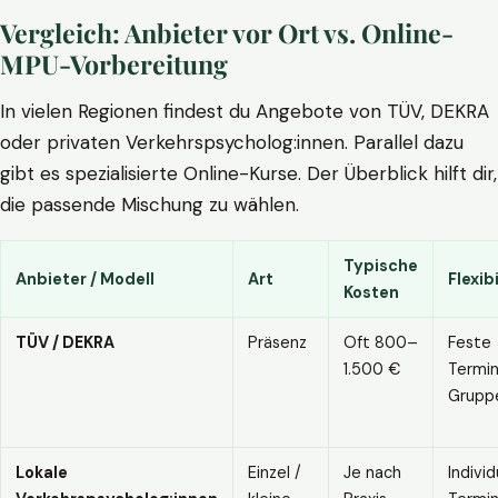
Vergleich: Anbieter vor Ort vs. Online-
MPU-Vorbereitung
In vielen Regionen findest du Angebote von TÜV, DEKRA
oder privaten Verkehrspsycholog:innen. Parallel dazu
gibt es spezialisierte Online-Kurse. Der Überblick hilft dir,
die passende Mischung zu wählen.
Typische
Anbieter / Modell
Art
Flexibi
Kosten
TÜV / DEKRA
Präsenz
Oft 800–
Feste
1.500 €
Termin
Grupp
Lokale
Einzel /
Je nach
Individ