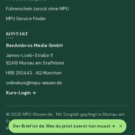
Führerschein zurück ohne MPU
MPU Service Finder
KONTAKT
BenAmbros Media GmbH
James-Loeb-Straße 11
82418 Murnau am Staffelsee
HRB 293443 · AG München
onlinekurs@mpu-wissen.de
Kurs-Login →
© 2026 MPU-Wissen.de · Mit Sorgfalt gepflegt in Murnau am
Staffelsee
×
Der Brief ist da. Was du jetzt zuerst tun musst
→
Impressum
·
Datenschutz & AGB