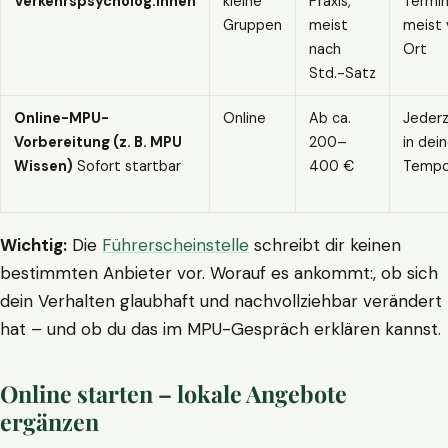
Verkehrspsycholog:innen
kleine
Praxis,
Termin
Gruppen
meist
meist 
nach
Ort
Std.-Satz
Online-MPU-
Online
Ab ca.
Jederz
Vorbereitung (z. B. MPU
200–
in dei
Wissen)
Sofort startbar
400 €
Temp
Wichtig:
Die
Führerscheinstelle
schreibt dir keinen
bestimmten Anbieter vor. Worauf es ankommt:, ob sich
dein Verhalten glaubhaft und nachvollziehbar verändert
hat – und ob du das im MPU-Gespräch erklären kannst.
Online starten – lokale Angebote
ergänzen