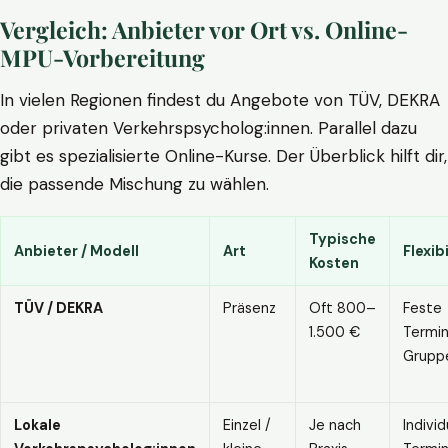
Vergleich: Anbieter vor Ort vs. Online-
MPU-Vorbereitung
In vielen Regionen findest du Angebote von TÜV, DEKRA
oder privaten Verkehrspsycholog:innen. Parallel dazu
gibt es spezialisierte Online-Kurse. Der Überblick hilft dir,
die passende Mischung zu wählen.
Typische
Anbieter / Modell
Art
Flexibi
Kosten
TÜV / DEKRA
Präsenz
Oft 800–
Feste
1.500 €
Termin
Grupp
Lokale
Einzel /
Je nach
Individ