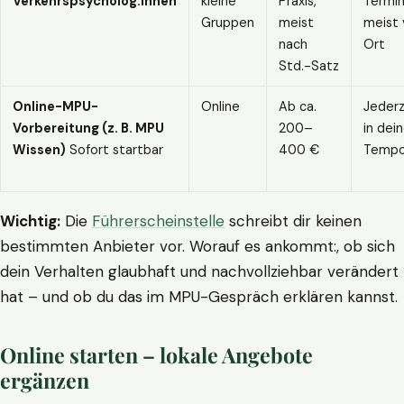
Verkehrspsycholog:innen
kleine
Praxis,
Termin
Gruppen
meist
meist 
nach
Ort
Std.-Satz
Online-MPU-
Online
Ab ca.
Jederz
Vorbereitung (z. B. MPU
200–
in dei
Wissen)
Sofort startbar
400 €
Temp
Wichtig:
Die
Führerscheinstelle
schreibt dir keinen
bestimmten Anbieter vor. Worauf es ankommt:, ob sich
dein Verhalten glaubhaft und nachvollziehbar verändert
hat – und ob du das im MPU-Gespräch erklären kannst.
Online starten – lokale Angebote
ergänzen