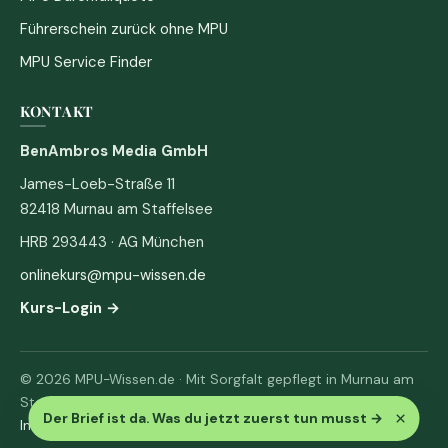
Führerschein zurück ohne MPU
MPU Service Finder
KONTAKT
BenAmbros Media GmbH
James-Loeb-Straße 11
82418 Murnau am Staffelsee
HRB 293443 · AG München
onlinekurs@mpu-wissen.de
Kurs-Login →
© 2026 MPU-Wissen.de · Mit Sorgfalt gepflegt in Murnau am
Staffelsee
×
Der Brief ist da. Was du jetzt zuerst tun musst
→
Impressum
·
Datenschutz & AGB