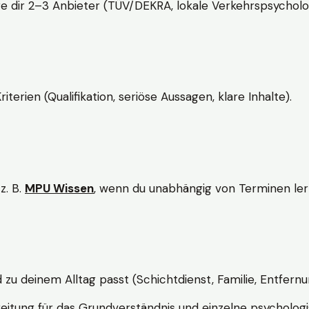
e dir 2–3 Anbieter (TÜV/DEKRA, lokale Verkehrspsycholo
rien (Qualifikation, seriöse Aussagen, klare Inhalte).
z. B.
MPU Wissen
, wenn du unabhängig von Terminen lern
d zu deinem Alltag passt (Schichtdienst, Familie, Entfernu
itung für das Grundverständnis und einzelne psychologi