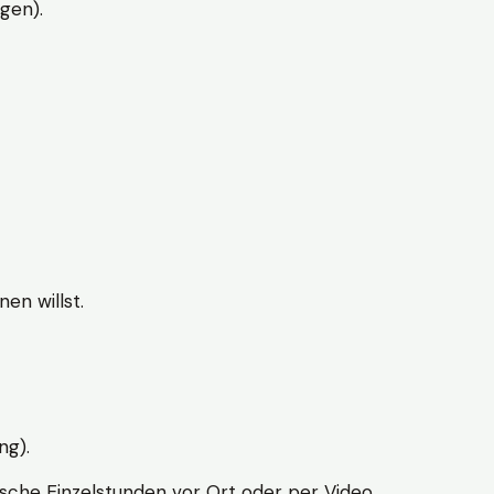
gen).
en willst.
ng).
sche Einzelstunden vor Ort oder per Video.