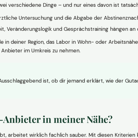
wei verschiedene Dinge – und nur eines davon ist tatsäc
ärztliche Untersuchung und die Abgabe der Abstinenznach
t, Veränderungslogik und Gesprächstraining hängen an di
le in deiner Region, das Labor in Wohn- oder Arbeitsnähe
n Anbieter im Umkreis zu nehmen.
 Ausschlaggebend ist, ob dir jemand erklärt, wie der Gut
-Anbieter in meiner Nähe?
bt, arbeitet wirklich fachlich sauber. Mit diesen Kriterie