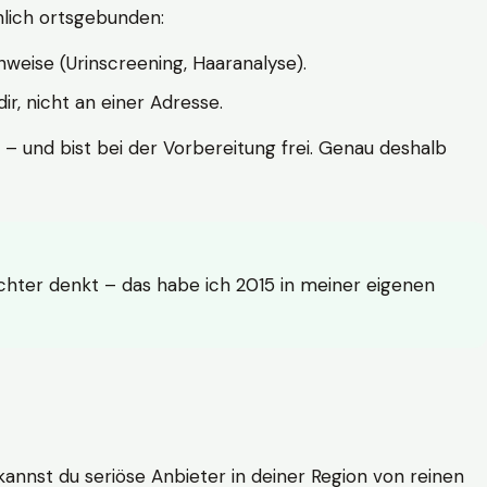
hlich ortsgebunden:
weise (Urinscreening, Haaranalyse).
r, nicht an einer Adresse.
 – und bist bei der Vorbereitung frei. Genau deshalb
achter denkt – das habe ich 2015 in meiner eigenen
n kannst du seriöse Anbieter in deiner Region von reinen