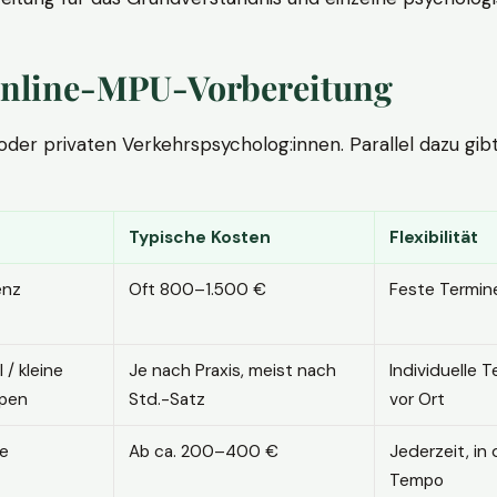
. Online-MPU-Vorbereitung
r privaten Verkehrspsycholog:innen. Parallel dazu gibt es
Typische Kosten
Flexibilität
enz
Oft 800–1.500 €
Feste Termin
l / kleine
Je nach Praxis, meist nach
Individuelle T
pen
Std.-Satz
vor Ort
ne
Ab ca. 200–400 €
Jederzeit, in
Tempo