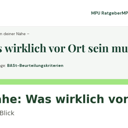
MPU Ratgeber
MP
in deiner Nähe –
wirklich vor Ort sein mu
age:
BASt-Beurteilungskriterien