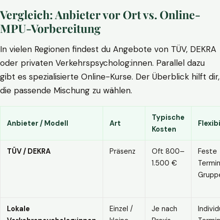
Vergleich: Anbieter vor Ort vs. Online-
MPU-Vorbereitung
In vielen Regionen findest du Angebote von TÜV, DEKRA
oder privaten Verkehrspsycholog:innen. Parallel dazu
gibt es spezialisierte Online-Kurse. Der Überblick hilft dir,
die passende Mischung zu wählen.
Typische
Anbieter / Modell
Art
Flexibi
Kosten
TÜV / DEKRA
Präsenz
Oft 800–
Feste
1.500 €
Termin
Grupp
Lokale
Einzel /
Je nach
Individ