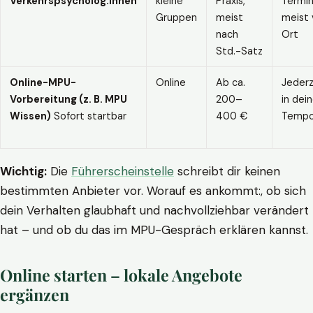
Verkehrspsycholog:innen
kleine
Praxis,
Termin
Gruppen
meist
meist 
nach
Ort
Std.-Satz
Online-MPU-
Online
Ab ca.
Jederz
Vorbereitung (z. B. MPU
200–
in dei
Wissen)
Sofort startbar
400 €
Temp
Wichtig:
Die
Führerscheinstelle
schreibt dir keinen
bestimmten Anbieter vor. Worauf es ankommt:, ob sich
dein Verhalten glaubhaft und nachvollziehbar verändert
hat – und ob du das im MPU-Gespräch erklären kannst.
Online starten – lokale Angebote
ergänzen