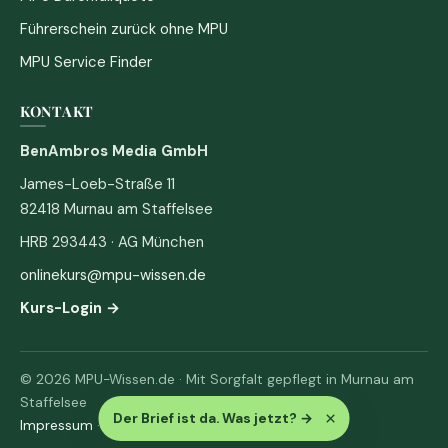
Führerschein zurück ohne MPU
MPU Service Finder
KONTAKT
BenAmbros Media GmbH
James-Loeb-Straße 11
82418 Murnau am Staffelsee
HRB 293443 · AG München
onlinekurs@mpu-wissen.de
Kurs-Login →
© 2026 MPU-Wissen.de · Mit Sorgfalt gepflegt in Murnau am
Staffelsee
×
Der Brief ist da. Was jetzt?
→
Impressum
·
Datenschutz & AGB