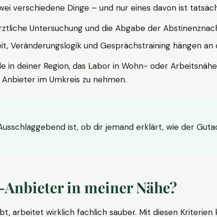
wei verschiedene Dinge – und nur eines davon ist tatsäc
ärztliche Untersuchung und die Abgabe der Abstinenznach
t, Veränderungslogik und Gesprächstraining hängen an di
le in deiner Region, das Labor in Wohn- oder Arbeitsnähe
n Anbieter im Umkreis zu nehmen.
 Ausschlaggebend ist, ob dir jemand erklärt, wie der Gut
-Anbieter in meiner Nähe?
bt, arbeitet wirklich fachlich sauber. Mit diesen Kriterie