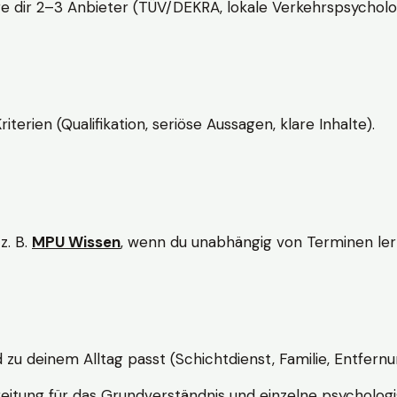
e dir 2–3 Anbieter (TÜV/DEKRA, lokale Verkehrspsycholo
rien (Qualifikation, seriöse Aussagen, klare Inhalte).
z. B.
MPU Wissen
, wenn du unabhängig von Terminen lern
d zu deinem Alltag passt (Schichtdienst, Familie, Entfernu
itung für das Grundverständnis und einzelne psychologi