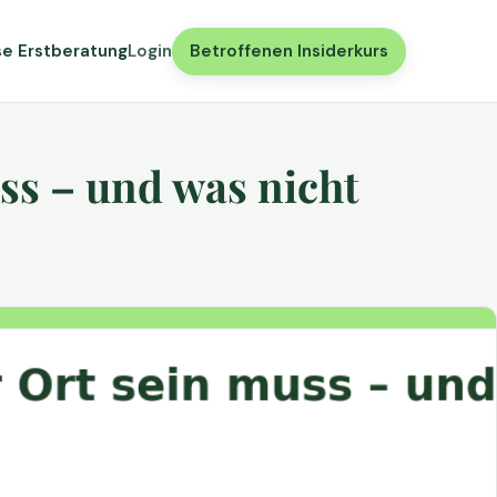
se Erstberatung
Login
Betroffenen Insiderkurs
ss – und was nicht