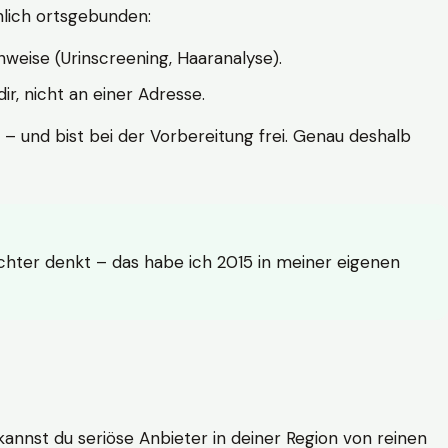
hlich ortsgebunden:
weise (Urinscreening, Haaranalyse).
r, nicht an einer Adresse.
 – und bist bei der Vorbereitung frei. Genau deshalb
achter denkt – das habe ich 2015 in meiner eigenen
n kannst du seriöse Anbieter in deiner Region von reinen