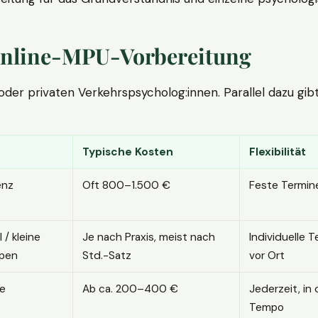
. Online-MPU-Vorbereitung
r privaten Verkehrspsycholog:innen. Parallel dazu gibt es
Typische Kosten
Flexibilität
enz
Oft 800–1.500 €
Feste Termin
l / kleine
Je nach Praxis, meist nach
Individuelle T
pen
Std.-Satz
vor Ort
ne
Ab ca. 200–400 €
Jederzeit, in
Tempo