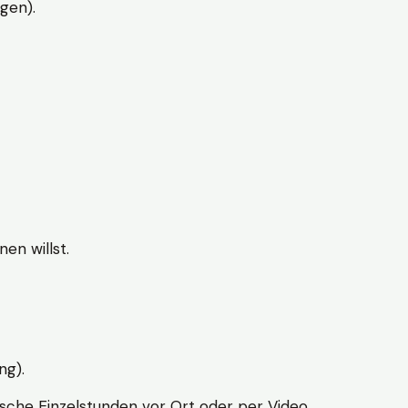
gen).
en willst.
ng).
sche Einzelstunden vor Ort oder per Video.