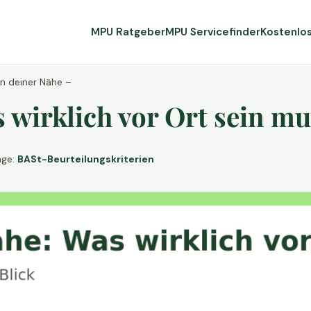
MPU Ratgeber
MPU Servicefinder
Kostenlo
in deiner Nähe –
wirklich vor Ort sein mu
age:
BASt-Beurteilungskriterien