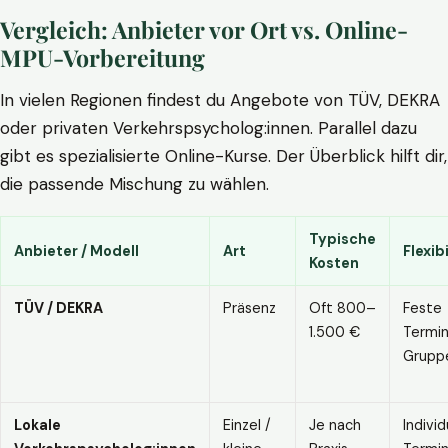
Vergleich: Anbieter vor Ort vs. Online-
MPU-Vorbereitung
In vielen Regionen findest du Angebote von TÜV, DEKRA
oder privaten Verkehrspsycholog:innen. Parallel dazu
gibt es spezialisierte Online-Kurse. Der Überblick hilft dir,
die passende Mischung zu wählen.
Typische
Anbieter / Modell
Art
Flexibi
Kosten
TÜV / DEKRA
Präsenz
Oft 800–
Feste
1.500 €
Termin
Grupp
Lokale
Einzel /
Je nach
Individ