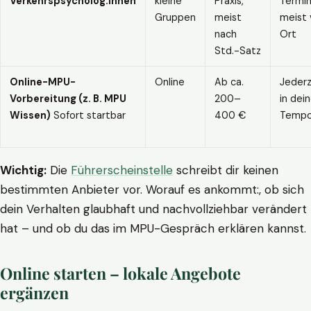
Verkehrspsycholog:innen
kleine
Praxis,
Termin
Gruppen
meist
meist 
nach
Ort
Std.-Satz
Online-MPU-
Online
Ab ca.
Jederz
Vorbereitung (z. B. MPU
200–
in dei
Wissen)
Sofort startbar
400 €
Temp
Wichtig:
Die
Führerscheinstelle
schreibt dir keinen
bestimmten Anbieter vor. Worauf es ankommt:, ob sich
dein Verhalten glaubhaft und nachvollziehbar verändert
hat – und ob du das im MPU-Gespräch erklären kannst.
Online starten – lokale Angebote
ergänzen