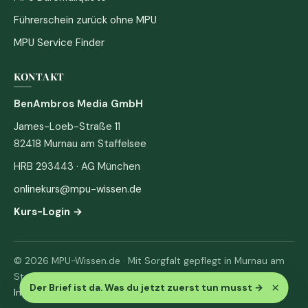
Führerschein zurück ohne MPU
MPU Service Finder
KONTAKT
BenAmbros Media GmbH
James-Loeb-Straße 11
82418 Murnau am Staffelsee
HRB 293443 · AG München
onlinekurs@mpu-wissen.de
Kurs-Login →
© 2026 MPU-Wissen.de · Mit Sorgfalt gepflegt in Murnau am
Staffelsee
×
Der Brief ist da. Was du jetzt zuerst tun musst
→
Impressum
·
Datenschutz & AGB