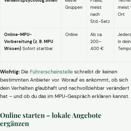
Verkehrspsycholog:innen
kleine
Praxis,
Termin
Gruppen
meist
meist 
nach
Ort
Std.-Satz
Online-MPU-
Online
Ab ca.
Jederz
Vorbereitung (z. B. MPU
200–
in dei
Wissen)
Sofort startbar
400 €
Temp
Wichtig:
Die
Führerscheinstelle
schreibt dir keinen
bestimmten Anbieter vor. Worauf es ankommt:, ob sich
dein Verhalten glaubhaft und nachvollziehbar verändert
hat – und ob du das im MPU-Gespräch erklären kannst.
Online starten – lokale Angebote
ergänzen