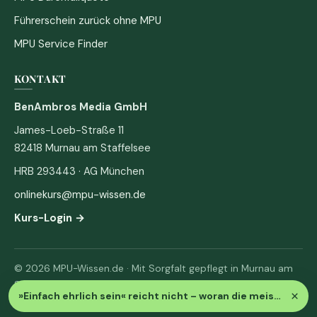
Führerschein zurück ohne MPU
MPU Service Finder
KONTAKT
BenAmbros Media GmbH
James-Loeb-Straße 11
82418 Murnau am Staffelsee
HRB 293443 · AG München
onlinekurs@mpu-wissen.de
Kurs-Login →
© 2026 MPU-Wissen.de · Mit Sorgfalt gepflegt in Murnau am
Staffelsee
×
»Einfach ehrlich sein« reicht nicht – woran die meisten durchfallen
Impressum
·
Datenschutz & AGB