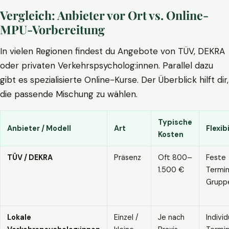
Vergleich: Anbieter vor Ort vs. Online-
MPU-Vorbereitung
In vielen Regionen findest du Angebote von TÜV, DEKRA
oder privaten Verkehrspsycholog:innen. Parallel dazu
gibt es spezialisierte Online-Kurse. Der Überblick hilft dir,
die passende Mischung zu wählen.
Typische
Anbieter / Modell
Art
Flexibi
Kosten
TÜV / DEKRA
Präsenz
Oft 800–
Feste
1.500 €
Termin
Grupp
Lokale
Einzel /
Je nach
Individ