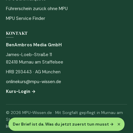
Führerschein zurück ohne MPU
MPU Service Finder
KONTAKT
BenAmbros Media GmbH
James-Loeb-Straße 11
82418 Murnau am Staffelsee
HRB 293443 · AG München
onlinekurs@mpu-wissen.de
Kurs-Login →
© 2026 MPU-Wissen.de · Mit Sorgfalt gepflegt in Murnau am
Staffelsee
×
Der Brief ist da. Was du jetzt zuerst tun musst
→
Impressum
·
Datenschutz & AGB