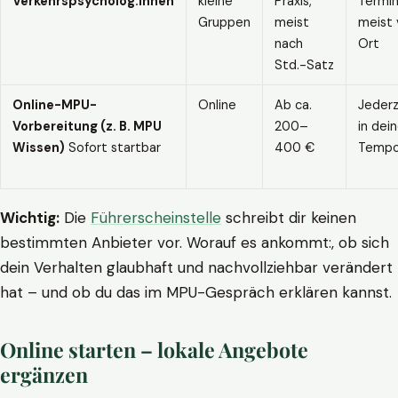
Verkehrspsycholog:innen
kleine
Praxis,
Termin
Gruppen
meist
meist 
nach
Ort
Std.-Satz
Online-MPU-
Online
Ab ca.
Jederz
Vorbereitung (z. B. MPU
200–
in dei
Wissen)
Sofort startbar
400 €
Temp
Wichtig:
Die
Führerscheinstelle
schreibt dir keinen
bestimmten Anbieter vor. Worauf es ankommt:, ob sich
dein Verhalten glaubhaft und nachvollziehbar verändert
hat – und ob du das im MPU-Gespräch erklären kannst.
Online starten – lokale Angebote
ergänzen