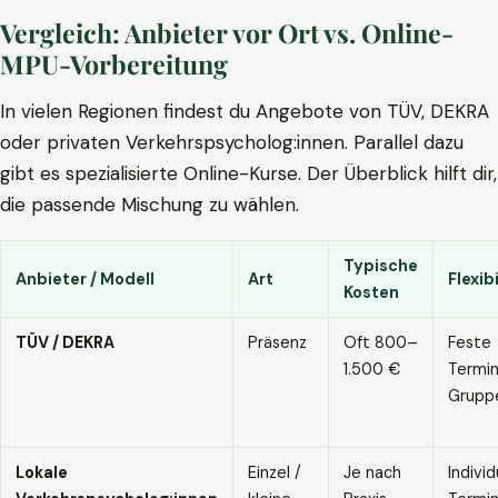
Vergleich: Anbieter vor Ort vs. Online-
MPU-Vorbereitung
In vielen Regionen findest du Angebote von TÜV, DEKRA
oder privaten Verkehrspsycholog:innen. Parallel dazu
gibt es spezialisierte Online-Kurse. Der Überblick hilft dir,
die passende Mischung zu wählen.
Typische
Anbieter / Modell
Art
Flexibi
Kosten
TÜV / DEKRA
Präsenz
Oft 800–
Feste
1.500 €
Termin
Grupp
Lokale
Einzel /
Je nach
Individ