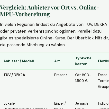
Vergleich: Anbieter vor Ort vs. Online-
MPU-Vorbereitung
In vielen Regionen findest du Angebote von TÜV, DEKRA
oder privaten Verkehrspsycholog:innen. Parallel dazu
gibt es spezialisierte Online-Kurse. Der Überblick hilft dir,
die passende Mischung zu wählen.
Typische
Anbieter / Modell
Art
Flexibi
Kosten
TÜV / DEKRA
Präsenz
Oft 800–
Feste
1.500 €
Termin
Grupp
Lokale
Einzel /
Je nach
Individ