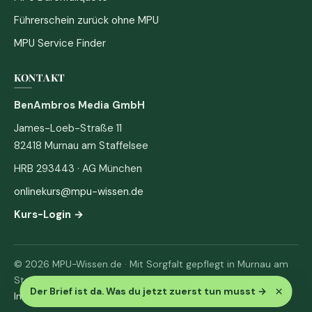
Führerschein zurück ohne MPU
MPU Service Finder
KONTAKT
BenAmbros Media GmbH
James-Loeb-Straße 11
82418 Murnau am Staffelsee
HRB 293443 · AG München
onlinekurs@mpu-wissen.de
Kurs-Login →
© 2026 MPU-Wissen.de · Mit Sorgfalt gepflegt in Murnau am
Staffelsee
×
Der Brief ist da. Was du jetzt zuerst tun musst
→
Impressum
·
Datenschutz & AGB