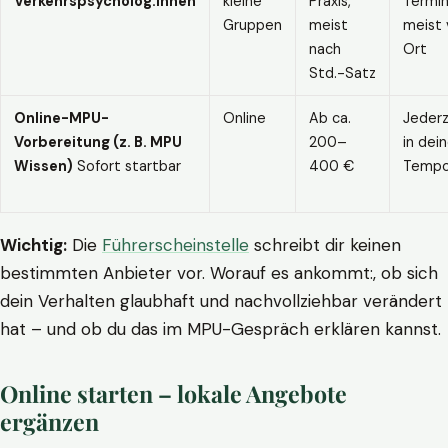
Verkehrspsycholog:innen
kleine
Praxis,
Termin
Gruppen
meist
meist 
nach
Ort
Std.-Satz
Online-MPU-
Online
Ab ca.
Jederz
Vorbereitung (z. B. MPU
200–
in dei
Wissen)
Sofort startbar
400 €
Temp
Wichtig:
Die
Führerscheinstelle
schreibt dir keinen
bestimmten Anbieter vor. Worauf es ankommt:, ob sich
dein Verhalten glaubhaft und nachvollziehbar verändert
hat – und ob du das im MPU-Gespräch erklären kannst.
Online starten – lokale Angebote
ergänzen