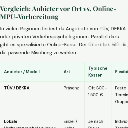
Vergleich: Anbieter vor Ort vs. Online-
MPU-Vorbereitung
In vielen Regionen findest du Angebote von TÜV, DEKRA
oder privaten Verkehrspsycholog:innen. Parallel dazu
gibt es spezialisierte Online-Kurse. Der Überblick hilft dir,
die passende Mischung zu wählen.
Typische
Anbieter / Modell
Art
Flexibi
Kosten
TÜV / DEKRA
Präsenz
Oft 800–
Feste
1.500 €
Termin
Grupp
Lokale
Einzel /
Je nach
Individ