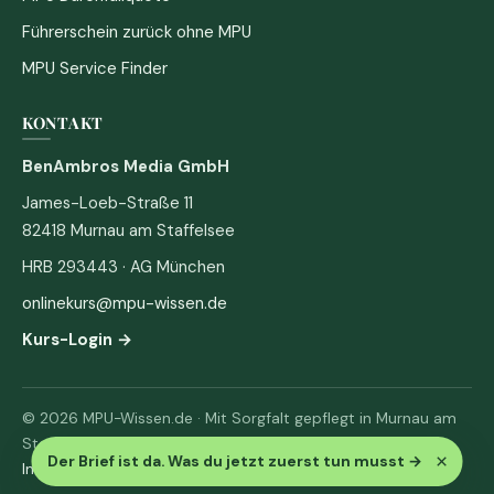
Führerschein zurück ohne MPU
MPU Service Finder
KONTAKT
BenAmbros Media GmbH
James-Loeb-Straße 11
82418 Murnau am Staffelsee
HRB 293443 · AG München
onlinekurs@mpu-wissen.de
Kurs-Login →
© 2026 MPU-Wissen.de · Mit Sorgfalt gepflegt in Murnau am
Staffelsee
×
Der Brief ist da. Was du jetzt zuerst tun musst
→
Impressum
·
Datenschutz & AGB