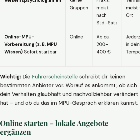
Verkehrspsycholog:innen
kleine
Praxis,
Termin
Gruppen
meist
meist 
nach
Ort
Std.-Satz
Online-MPU-
Online
Ab ca.
Jederz
Vorbereitung (z. B. MPU
200–
in dei
Wissen)
Sofort startbar
400 €
Temp
Wichtig:
Die
Führerscheinstelle
schreibt dir keinen
bestimmten Anbieter vor. Worauf es ankommt:, ob sich
dein Verhalten glaubhaft und nachvollziehbar verändert
hat – und ob du das im MPU-Gespräch erklären kannst.
Online starten – lokale Angebote
ergänzen