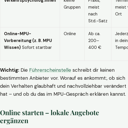
Verkehrspsycholog:innen
kleine
Praxis,
Termin
Gruppen
meist
meist 
nach
Ort
Std.-Satz
Online-MPU-
Online
Ab ca.
Jederz
Vorbereitung (z. B. MPU
200–
in dei
Wissen)
Sofort startbar
400 €
Temp
Wichtig:
Die
Führerscheinstelle
schreibt dir keinen
bestimmten Anbieter vor. Worauf es ankommt:, ob sich
dein Verhalten glaubhaft und nachvollziehbar verändert
hat – und ob du das im MPU-Gespräch erklären kannst.
Online starten – lokale Angebote
ergänzen