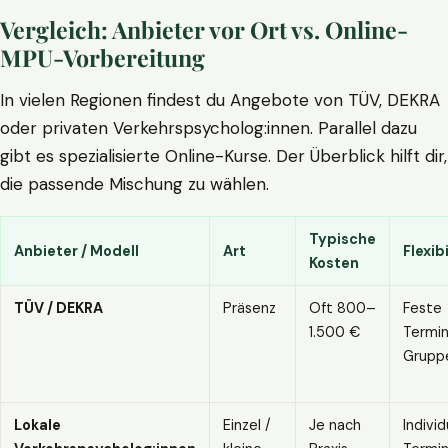
Vergleich: Anbieter vor Ort vs. Online-
MPU-Vorbereitung
In vielen Regionen findest du Angebote von TÜV, DEKRA
oder privaten Verkehrspsycholog:innen. Parallel dazu
gibt es spezialisierte Online-Kurse. Der Überblick hilft dir,
die passende Mischung zu wählen.
Typische
Anbieter / Modell
Art
Flexibi
Kosten
TÜV / DEKRA
Präsenz
Oft 800–
Feste
1.500 €
Termin
Grupp
Lokale
Einzel /
Je nach
Individ