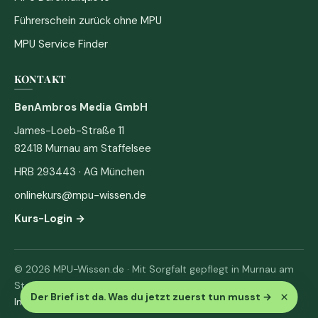
Führerschein zurück ohne MPU
MPU Service Finder
KONTAKT
BenAmbros Media GmbH
James-Loeb-Straße 11
82418 Murnau am Staffelsee
HRB 293443 · AG München
onlinekurs@mpu-wissen.de
Kurs-Login →
© 2026 MPU-Wissen.de · Mit Sorgfalt gepflegt in Murnau am
Staffelsee
×
Der Brief ist da. Was du jetzt zuerst tun musst
→
Impressum
·
Datenschutz & AGB