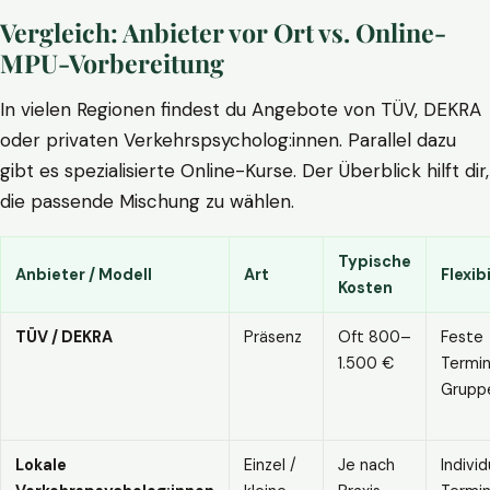
Vergleich: Anbieter vor Ort vs. Online-
MPU-Vorbereitung
In vielen Regionen findest du Angebote von TÜV, DEKRA
oder privaten Verkehrspsycholog:innen. Parallel dazu
gibt es spezialisierte Online-Kurse. Der Überblick hilft dir,
die passende Mischung zu wählen.
Typische
Anbieter / Modell
Art
Flexibi
Kosten
TÜV / DEKRA
Präsenz
Oft 800–
Feste
1.500 €
Termin
Grupp
Lokale
Einzel /
Je nach
Individ