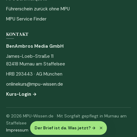
Führerschein zurück ohne MPU
MPU Service Finder
KONTAKT
BenAmbros Media GmbH
James-Loeb-Straße 11
82418 Murnau am Staffelsee
HRB 293443 · AG München
onlinekurs@mpu-wissen.de
Kurs-Login →
© 2026 MPU-Wissen.de · Mit Sorgfalt gepflegt in Murnau am
Staffelsee
×
Der Brief ist da. Was jetzt?
→
Impressum
·
Datenschutz & AGB