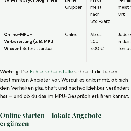
Verkehrspsycholog:innen
kleine
Praxis,
Termin
Gruppen
meist
meist 
nach
Ort
Std.-Satz
Online-MPU-
Online
Ab ca.
Jederz
Vorbereitung (z. B. MPU
200–
in dei
Wissen)
Sofort startbar
400 €
Temp
Wichtig:
Die
Führerscheinstelle
schreibt dir keinen
bestimmten Anbieter vor. Worauf es ankommt:, ob sich
dein Verhalten glaubhaft und nachvollziehbar verändert
hat – und ob du das im MPU-Gespräch erklären kannst.
Online starten – lokale Angebote
ergänzen