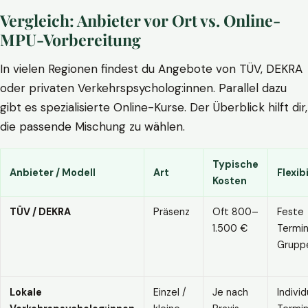
Vergleich: Anbieter vor Ort vs. Online-
MPU-Vorbereitung
In vielen Regionen findest du Angebote von TÜV, DEKRA
oder privaten Verkehrspsycholog:innen. Parallel dazu
gibt es spezialisierte Online-Kurse. Der Überblick hilft dir,
die passende Mischung zu wählen.
Typische
Anbieter / Modell
Art
Flexibi
Kosten
TÜV / DEKRA
Präsenz
Oft 800–
Feste
1.500 €
Termin
Grupp
Lokale
Einzel /
Je nach
Individ