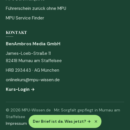
Führerschein zurück ohne MPU
MPU Service Finder
KONTAKT
BenAmbros Media GmbH
James-Loeb-Straße 11
82418 Murnau am Staffelsee
HRB 293443 · AG München
onlinekurs@mpu-wissen.de
Kurs-Login →
© 2026 MPU-Wissen.de · Mit Sorgfalt gepflegt in Murnau am
Staffelsee
×
Der Brief ist da. Was jetzt?
→
Impressum
·
Datenschutz & AGB