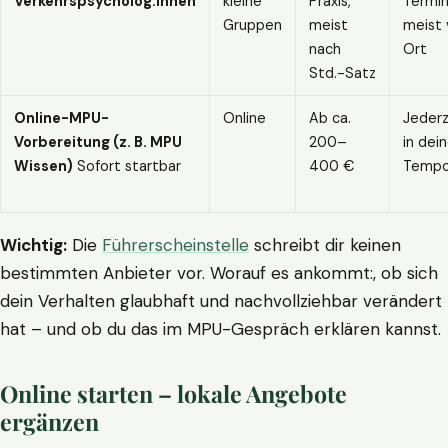
Verkehrspsycholog:innen
kleine
Praxis,
Termin
Gruppen
meist
meist 
nach
Ort
Std.-Satz
Online-MPU-
Online
Ab ca.
Jederz
Vorbereitung (z. B. MPU
200–
in dei
Wissen)
Sofort startbar
400 €
Temp
Wichtig:
Die
Führerscheinstelle
schreibt dir keinen
bestimmten Anbieter vor. Worauf es ankommt:, ob sich
dein Verhalten glaubhaft und nachvollziehbar verändert
hat – und ob du das im MPU-Gespräch erklären kannst.
Online starten – lokale Angebote
ergänzen