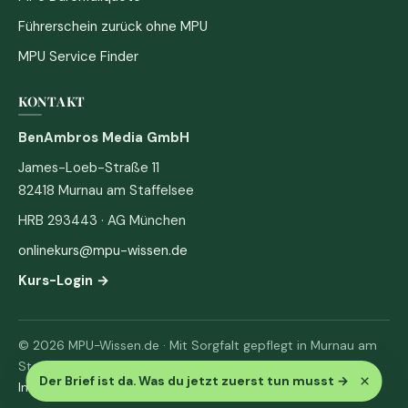
Führerschein zurück ohne MPU
MPU Service Finder
KONTAKT
BenAmbros Media GmbH
James-Loeb-Straße 11
82418 Murnau am Staffelsee
HRB 293443 · AG München
onlinekurs@mpu-wissen.de
Kurs-Login →
© 2026 MPU-Wissen.de · Mit Sorgfalt gepflegt in Murnau am
Staffelsee
×
Der Brief ist da. Was du jetzt zuerst tun musst
→
Impressum
·
Datenschutz & AGB