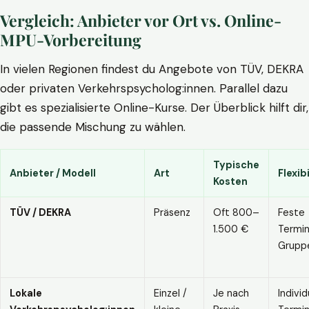
Vergleich: Anbieter vor Ort vs. Online-
MPU-Vorbereitung
In vielen Regionen findest du Angebote von TÜV, DEKRA
oder privaten Verkehrspsycholog:innen. Parallel dazu
gibt es spezialisierte Online-Kurse. Der Überblick hilft dir,
die passende Mischung zu wählen.
Typische
Anbieter / Modell
Art
Flexibi
Kosten
TÜV / DEKRA
Präsenz
Oft 800–
Feste
1.500 €
Termin
Grupp
Lokale
Einzel /
Je nach
Individ