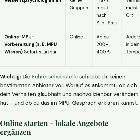
Verkehrspsycholog:innen
kleine
Praxis,
Termin
Gruppen
meist
meist 
nach
Ort
Std.-Satz
Online-MPU-
Online
Ab ca.
Jederz
Vorbereitung (z. B. MPU
200–
in dei
Wissen)
Sofort startbar
400 €
Temp
Wichtig:
Die
Führerscheinstelle
schreibt dir keinen
bestimmten Anbieter vor. Worauf es ankommt:, ob sich
dein Verhalten glaubhaft und nachvollziehbar verändert
hat – und ob du das im MPU-Gespräch erklären kannst.
Online starten – lokale Angebote
ergänzen