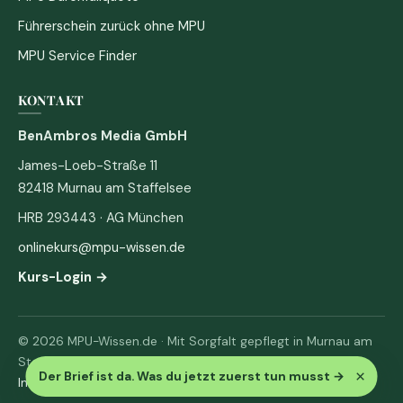
Führerschein zurück ohne MPU
MPU Service Finder
KONTAKT
BenAmbros Media GmbH
James-Loeb-Straße 11
82418 Murnau am Staffelsee
HRB 293443 · AG München
onlinekurs@mpu-wissen.de
Kurs-Login →
© 2026 MPU-Wissen.de · Mit Sorgfalt gepflegt in Murnau am
Staffelsee
×
Der Brief ist da. Was du jetzt zuerst tun musst
→
Impressum
·
Datenschutz & AGB