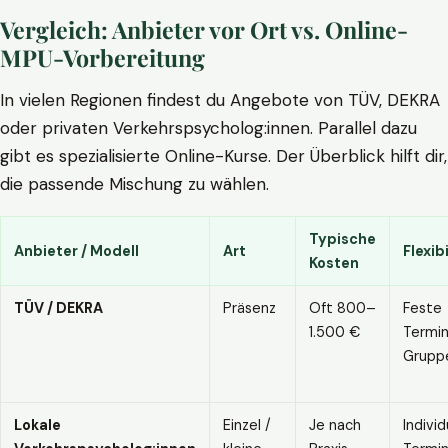
Vergleich: Anbieter vor Ort vs. Online-
MPU-Vorbereitung
In vielen Regionen findest du Angebote von TÜV, DEKRA
oder privaten Verkehrspsycholog:innen. Parallel dazu
gibt es spezialisierte Online-Kurse. Der Überblick hilft dir,
die passende Mischung zu wählen.
Typische
Anbieter / Modell
Art
Flexibi
Kosten
TÜV / DEKRA
Präsenz
Oft 800–
Feste
1.500 €
Termin
Grupp
Lokale
Einzel /
Je nach
Individ