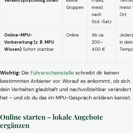
Verkehrspsycholog:innen
kleine
Praxis,
Termin
Gruppen
meist
meist 
nach
Ort
Std.-Satz
Online-MPU-
Online
Ab ca.
Jederz
Vorbereitung (z. B. MPU
200–
in dei
Wissen)
Sofort startbar
400 €
Temp
Wichtig:
Die
Führerscheinstelle
schreibt dir keinen
bestimmten Anbieter vor. Worauf es ankommt:, ob sich
dein Verhalten glaubhaft und nachvollziehbar verändert
hat – und ob du das im MPU-Gespräch erklären kannst.
Online starten – lokale Angebote
ergänzen